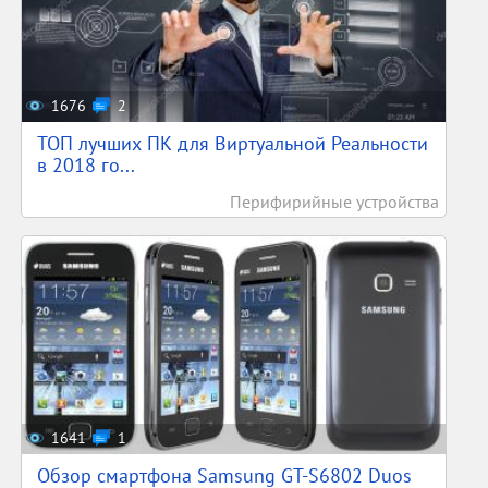
1676
2
ТОП лучших ПК для Виртуальной Реальности
в 2018 го...
Перифирийные устройства
1641
1
Обзор смартфона Samsung GT-S6802 Duos