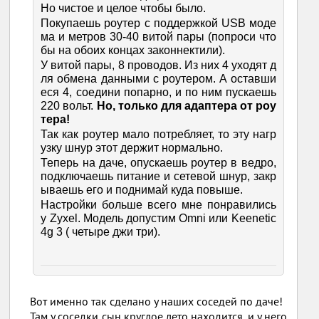
Но чистое и целое чтобы было.
Покупаешь роутер с поддержкой USB моде
ма и метров 30-40 витой пары (попроси что
бы на обоих концах законнектили).
У витой пары, 8 проводов. Из них 4 уходят д
ля обмена данными с роутером. А оставши
еся 4, соедини попарно, и по ним пускаешь
220 вольт.
Но, только для адаптера от роу
тера!
Так как роутер мало потребляет, то эту нагр
узку шнур этот держит нормально.
Теперь на даче, опускаешь роутер в ведро,
подключаешь питание и сетевой шнур, закр
ываешь его и поднимай куда повыше.
Настройки больше всего мне понравились
у Zyxel. Модель допустим Omni или Keenetic
4g 3 ( четыре джи три).
Вот именно так сделано у наших соседей по даче!
Там у соседки сын круглое лето находится, и у него