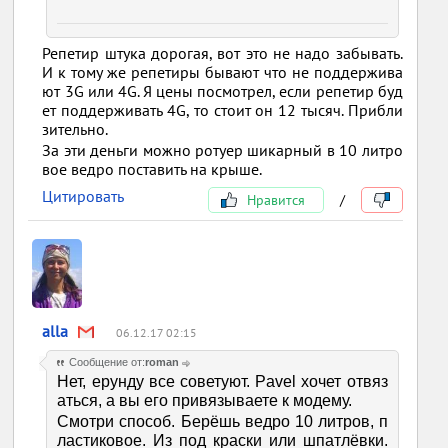
Репетир штука дорогая, вот это не надо забывать.
И к тому же репетиры бывают что не поддержива
ют 3G или 4G. Я цены посмотрел, если репетир буд
ет поддерживать 4G, то стоит он 12 тысяч. Прибли
зительно.
За эти деньги можно ротуер шикарный в 10 литро
вое ведро поставить на крыше.
Цитировать
Нравится
/
alla
06.12.17 02:15
Сообщение от:
roman
Нет, ерунду все советуют. Pavel хочет отвяз
аться, а вы его привязываете к модему.
Смотри способ. Берёшь ведро 10 литров, п
ластиковое. Из под краски или шпатлёвки.