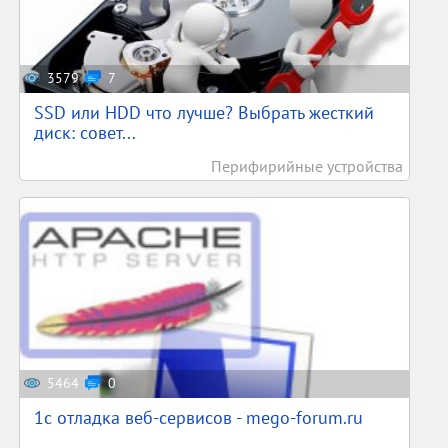
3579
7
SSD или HDD что лучше? Выбрать жесткий
диск: совет...
Перифирийные устройства
5464
0
1c отладка веб-сервисов - mego-forum.ru