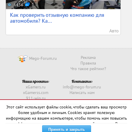
6456
1
Как проверить отзывную компанию для
автомобиля? Ка...
Авто
Реклама
Mego-Forum.ru
Правила
Что такое рейтинг?
Наши проекты:
Контакты:
xGamers.ru
info@mego-forum.ru
xGamerss.com
Написать нам
911-win.ru
911-win.com
Этот сайт использует файлы cookie, чтобы сделать ваш просмотр
более удобным и личным. Cookies хранят полезную
Copyright © 2016 -
2026
информацию на вашем компьютере, чтобы помочь нам повысить
эффективность и актуальность нашего сайта для вас. В
некоторых случаях они необходимы для правильной работы