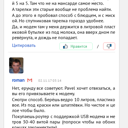
й 5 на 5. Там что не на мансарде самое место.
А тарелки эти старые вообще не проблема найти.
А до этого я пробовал способ с блюдцем, и с миск
ой. Но спутниковая тарелка гораздо удобнее.
Да, и модем там у меня держится в литровой пласт
иковой бутылке из под молока, она вверх дном пе
ревёрнута, и дождь не попадает.
Цитировать
Нравится
/
roman
02.11.17 03:14
Нет, ерунду все советуют. Pavel хочет отвязаться, а
вы его привязываете к модему.
Смотри способ. Берёшь ведро 10 литров, пластико
вое. Из под краски или шпатлёвки. Но чистое и це
лое чтобы было.
Покупаешь роутер с поддержкой USB модема и ме
тров 30-40 витой пары (попроси чтобы на обоих
концах законнектили).