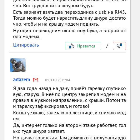
чно. Вот трудности со шнуром будут.
Есть вариант взять два переходника с usb на RJ45.
Тогда можно будет нарастить длину шнура достато
чно, чтобы и на крышу модем поднять.
Ну один переходним около ноутбука, а второй ок
оло модема.
Цитировать
Нравится
/
artazem
01.11.17 01:04
Я два года назад на дачу привёз тарелку спутнико
вую, старую. В неё по центру закрепил модем и на
правил в нужном направлении, с крыши. Потом та
м тарелку зафиксировал, и готово!
Когда уезжаю, залезаю по лестнице, и снимаю мод
ем.
Да, интернет только на втором этаже работает, тол
ько туда шнура хватает.
Но дачка советская. Там домишко с полумансардо