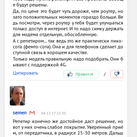
е будут решены.
Да, по цене это будет чуть дороже, чем роутер, но
зато положительных моментов гораздо больше. Ве
дь посмотри, через роутер у тебя будет улучшаться
только доступ в интернет. И то надо симку держать
для модема отдельную, обособленную.
А с репетиром... так ведь это же практически пико-
сота (фемто-сота). Она и для телефонов сделает до
ступной связь в хорошем качестве.
Только модель правильную надо подобрать. Они б
ывают с поддержкой 4G.
Цитировать
Нравится
/
semen
04.12.17 21:35
Репетир конечно же достойное даст решение, но
вот у них очень слабое покрытие. Уверенный приё
м, от передатчика, в радиусе 25-30 метров. Дальш