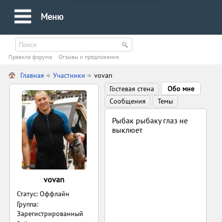
Меню
Правила форума
Oтзывы и предложения
Главная
Участники
vovan
Гостевая стена
Обо мне
Сообщения
Темы
Рыбак рыбаку глаз не
выклюет
vovan
Статус: Оффлайн
Группа:
Зарегистрированный