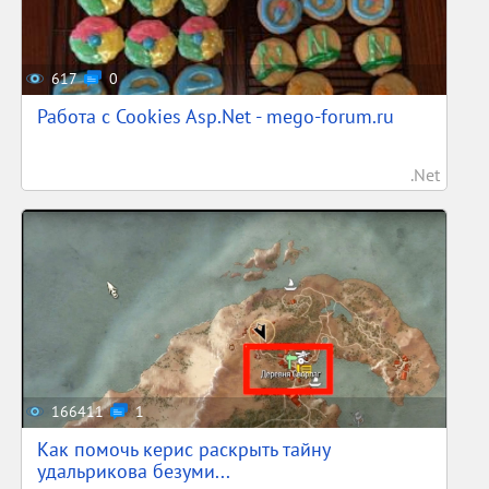
617
0
Работа с Cookies Asp.Net - mego-forum.ru
.Net
166411
1
Как помочь керис раскрыть тайну
удальрикова безуми...