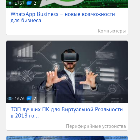
1737
2
WhatsApp Business – новые возможности
для бизнеса
Компьютеры
1676
2
ТОП лучших ПК для Виртуальной Реальности
в 2018 го...
Перифирийные устройства