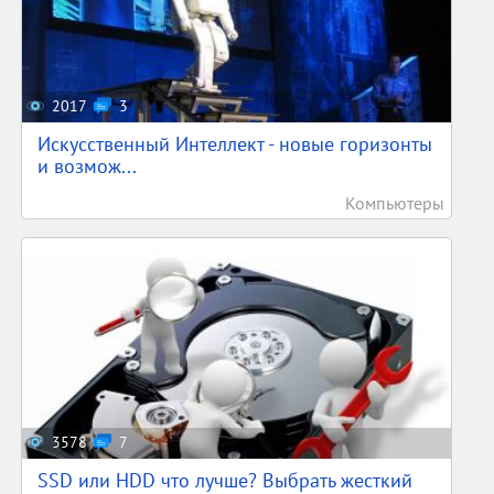
2017
3
Искусственный Интеллект - новые горизонты
и возмож...
Компьютеры
3578
7
SSD или HDD что лучше? Выбрать жесткий