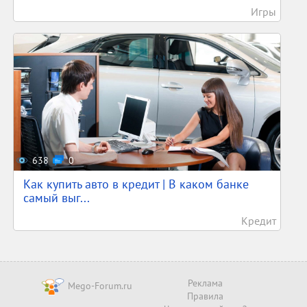
Игры
638
0
Как купить авто в кредит | В каком банке
самый выг...
Кредит
Реклама
Mego-Forum.ru
Правила