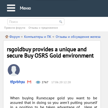
Меню
Правила форума
Oтзывы и предложения
Форум
Компьютеры и ПК
Отзывы и обсуждение железа
rsgoldbuy provides a unique and
secure Buy OSRS Gold environment
tfgvbhyu
2767
17.06.20 12:28
When buying Runescape gold you want to be
assured that in doing so you aren't putting yourself
in a position to be taken advantage of. Here at