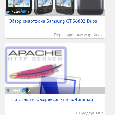
1641
1
Обзор смартфона Samsung GT-S6802 Duos
Перифирийные устройства
5464
0
1c отладка веб-сервисов - mego-forum.ru
1С Предприятие