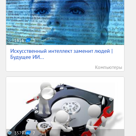
1816
3
Искусственный интеллект заменит людей |
Будущее ИИ...
Компьютеры
3579
7