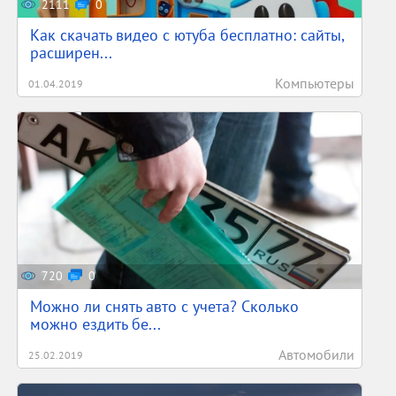
2111
0
Как скачать видео с ютуба бесплатно: сайты,
расширен...
Компьютеры
01.04.2019
720
0
Можно ли снять авто с учета? Сколько
можно ездить бе...
Автомобили
25.02.2019