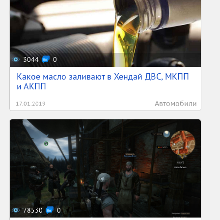
3044
0
Какое масло заливают в Хендай ДВС, МКПП
и АКПП
Автомобили
17.01.2019
78530
0