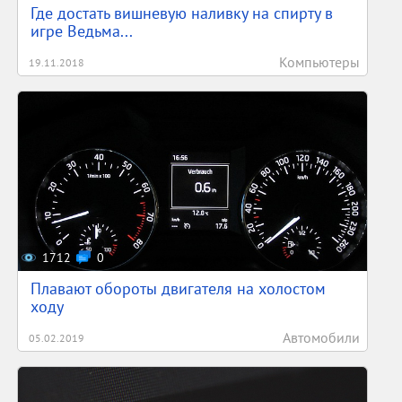
Где достать вишневую наливку на спирту в
игре Ведьма...
Компьютеры
19.11.2018
1712
0
Плавают обороты двигателя на холостом
ходу
Автомобили
05.02.2019