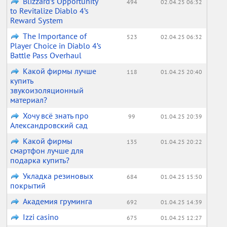
Blizzard’s Opportunity
494
02.04.25 06:32
to Revitalize Diablo 4’s
Reward System
The Importance of
523
02.04.25 06:32
Player Choice in Diablo 4’s
Battle Pass Overhaul
Какой фирмы лучше
118
01.04.25 20:40
купить
звукоизоляционный
материал?
Хочу всё знать про
99
01.04.25 20:39
Александровский сад
Какой фирмы
135
01.04.25 20:22
смартфон лучше для
подарка купить?
Укладка резиновых
684
01.04.25 15:50
покрытий
Академия груминга
692
01.04.25 14:39
Izzi casino
675
01.04.25 12:27