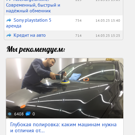
Современный, быстрый и
надёжный обменник
Sony playstation 5
754
14.03.25 15:40
аренда
Кредит на авто
714
14.03.25 15:25
Мы рекомендуем:
6408
0
Глубокая полировка: каким машинам нужна
и отличия от...