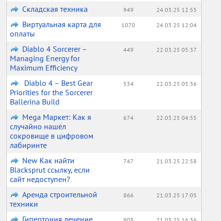
Складская техника
949
24.03.25 12:55
Виртуальная карта для
1070
24.03.25 12:04
оплаты
Diablo 4 Sorcerer –
449
22.03.25 05:37
Managing Energy for
Maximum Efficiency
Diablo 4 – Best Gear
534
22.03.25 05:36
Priorities for the Sorcerer
Ballerina Build
Mega Маркет: Как я
674
22.03.25 04:55
случайно нашёл
сокровище в цифровом
лабиринте
New Как найти
747
21.03.25 22:58
Blacksprut ссылку, если
сайт недоступен?
Аренда строительной
866
21.03.25 17:05
техники
Гипертония лечение
908
21.03.25 16:36