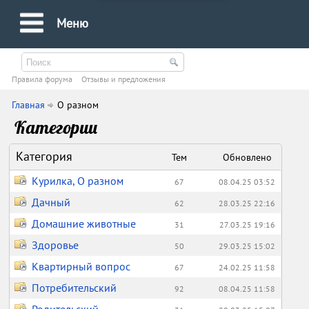
Меню
Правила форума
Oтзывы и предложения
Главная
О разном
Категории
Категория
Тем
Обновлено
Курилка, О разном
67
08.04.25 03:52
Дачный
62
28.03.25 22:16
Домашние животные
31
27.03.25 19:16
Здоровье
50
29.03.25 15:02
Квартирный вопрос
67
24.02.25 11:58
Потребительский
92
08.04.25 11:58