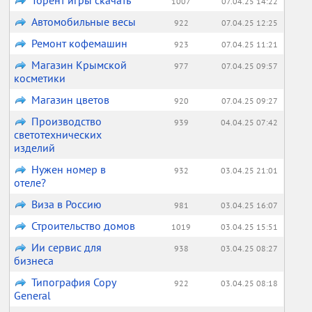
Торент игры скачать
1007
07.04.25 14:22
Автомобильные весы
922
07.04.25 12:25
Ремонт кофемашин
923
07.04.25 11:21
Магазин Крымской
977
07.04.25 09:57
косметики
Магазин цветов
920
07.04.25 09:27
Производство
939
04.04.25 07:42
светотехнических
изделий
Нужен номер в
932
03.04.25 21:01
отеле?
Виза в Россию
981
03.04.25 16:07
Строительство домов
1019
03.04.25 15:51
Ии сервис для
938
03.04.25 08:27
бизнеса
Типография Copy
922
03.04.25 08:18
General