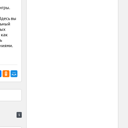
игры.
Здесь вы
льный
ных
 как
ь
ниями.
1