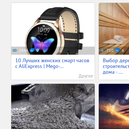
2044
0
710
6
10 Лучших женских смарт часов
Выбор дер
c AliExpress | Mego-...
строительс
дома - ...
Другое