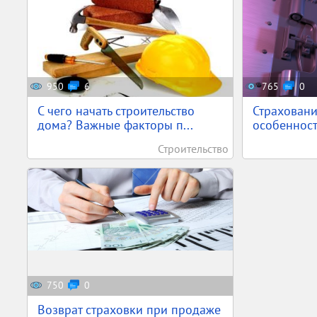
950
6
765
0
С чего начать строительство
Страховани
дома? Важные факторы п...
особенности
Строительство
750
0
Возврат страховки при продаже