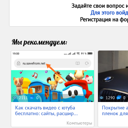
Задайте свои вопрос 
Для этого вой
Регистрация на фо
Мы рекомендуем:
2111
0
1290
0
Как скачать видео с ютуба
Покрытие а
бесплатно: сайты, расшир...
пленок для
Компьютеры