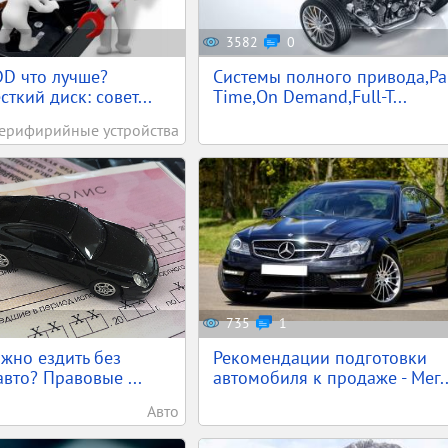
3582
0
D что лучше?
Системы полного привода,Par
ткий диск: совет...
Time,On Demand,Full-T...
ерифирийные устройства
735
1
жно ездить без
Рекомендации подготовки
авто? Правовые ...
автомобиля к продаже - Мег..
Авто