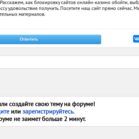
Расскажем, как блокировку сайтов онлайн-казино обойти, выб
ссу удовольствия получить. Посетите наш сайт прямо сейчас. М
тельных материалов.
или создайте свою тему на форуме!
дите
или
зарегистрируйтесь.
руме не заимет больше 2 минут.