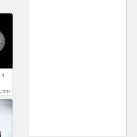
 в
алюта