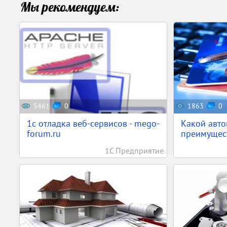
Мы рекомендуем:
5461
0
1863
0
1c отладка веб-сервисов - mego-
Какой авто
forum.ru
преимущест
1С Предприятие