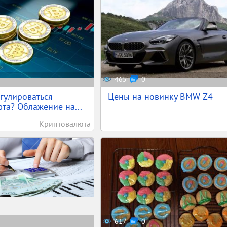
465
0
егулироваться
Цены на новинку BMW Z4
та? Облажение на...
Криптовалюта
617
0