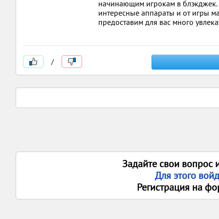
начинающим игрокам в блэкджек. 
интересные аппараты и от игры ма
предоставим для вас много увлека
/
Задайте свои вопрос 
Для этого вой
Регистрация на фо