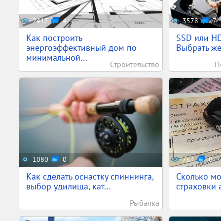
2417
4
3578
7
Как построить
SSD или HD
энергоэффективный дом по
Выбрать жес
минимальной...
Строительство
П
1080
0
764
0
Как сделать оснастку спиннинга,
Сколько мо
выбор удилища, кат...
страховки 
Рыбалка