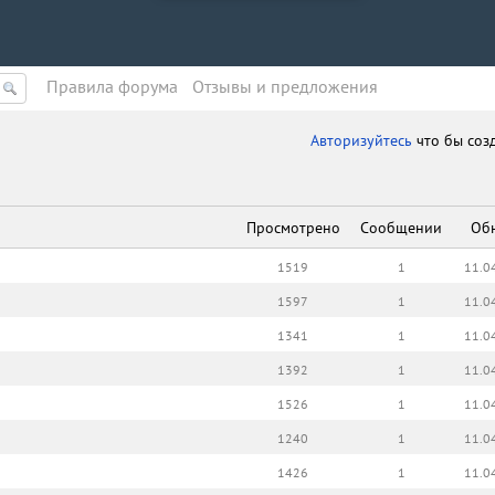
Правила форума
Oтзывы и предложения
Авторизуйтесь
что бы соз
Просмотрено
Сообщении
Об
1519
1
11.0
1597
1
11.0
1341
1
11.0
1392
1
11.0
1526
1
11.0
1240
1
11.0
1426
1
11.0