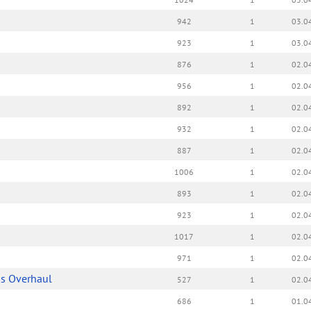
942
1
03.0
923
1
03.0
876
1
02.0
956
1
02.0
892
1
02.0
932
1
02.0
887
1
02.0
1006
1
02.0
893
1
02.0
923
1
02.0
1017
1
02.0
971
1
02.0
ss Overhaul
527
1
02.0
686
1
01.0