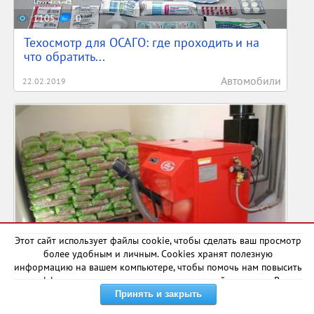
1105
0
Техосмотр для ОСАГО: где проходить и на
что обратить...
Автомобили
22.02.2019
1894
1
Этот сайт использует файлы cookie, чтобы сделать ваш просмотр
более удобным и личным. Cookies хранят полезную
Пеллетный котел с автоматической
информацию на вашем компьютере, чтобы помочь нам повысить
загрузкой
эффективность и актуальность нашего сайта для вас. В
некоторых случаях они необходимы для правильной работы
Для мужчин
18.10.2018
сайта.