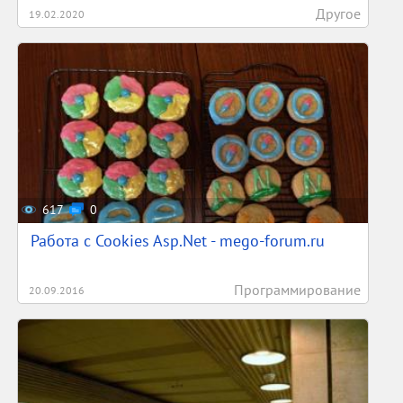
Другое
19.02.2020
617
0
Работа с Cookies Asp.Net - mego-forum.ru
Программирование
20.09.2016