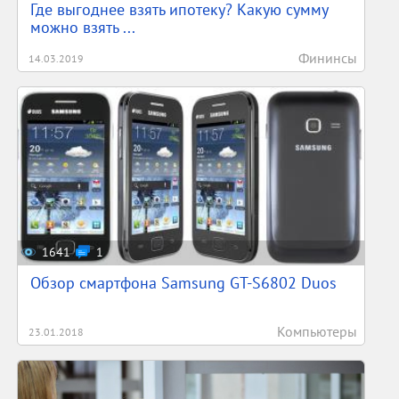
Где выгоднее взять ипотеку? Какую сумму
можно взять ...
Фининсы
14.03.2019
1641
1
Обзор смартфона Samsung GT-S6802 Duos
Компьютеры
23.01.2018