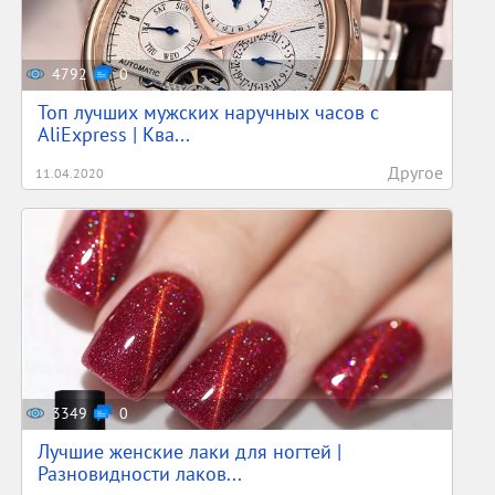
4792
0
Топ лучших мужских наручных часов с
AliExpress | Ква...
Другое
11.04.2020
3349
0
Лучшие женские лаки для ногтей |
Разновидности лаков...