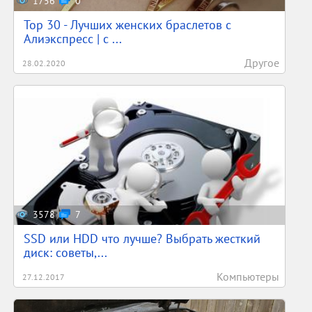
1756
0
Top 30 - Лучших женских браслетов с
Алиэкспресс | с ...
Другое
28.02.2020
3578
7
SSD или HDD что лучше? Выбрать жесткий
диск: советы,...
Компьютеры
27.12.2017