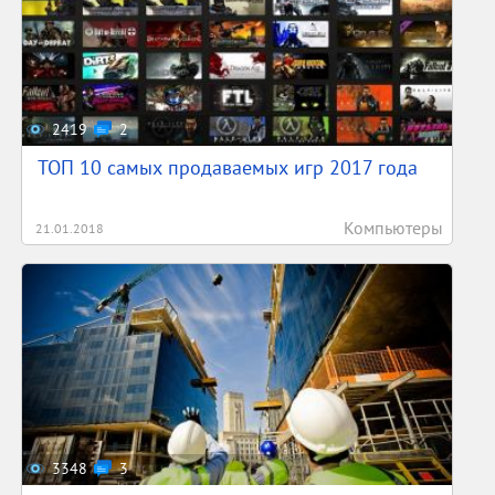
2419
2
ТОП 10 самых продаваемых игр 2017 года
Компьютеры
21.01.2018
3348
3