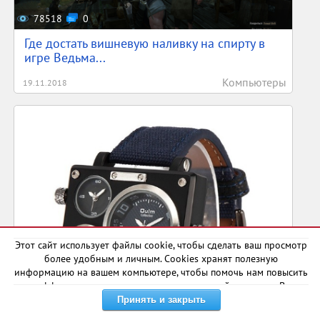
78518
0
Где достать вишневую наливку на спирту в
игре Ведьма...
Компьютеры
19.11.2018
1296
1
Этот сайт использует файлы cookie, чтобы сделать ваш просмотр
более удобным и личным. Cookies хранят полезную
Топ 30 - лучших подарков на 23 Февраля |
информацию на вашем компьютере, чтобы помочь нам повысить
Коллеге | Д...
эффективность и актуальность нашего сайта для вас. В
некоторых случаях они необходимы для правильной работы
Другое
04.02.2020
сайта.