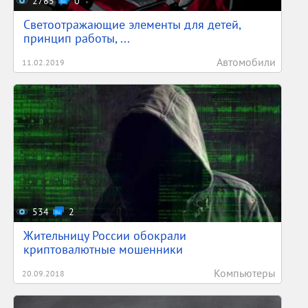
2785
0
Светоотражающие элементы для детей,
принцип работы, ...
Автомобили
11.02.2019
534
2
Жительницу России обокрали
криптовалютные мошенники
Компьютеры
20.09.2018