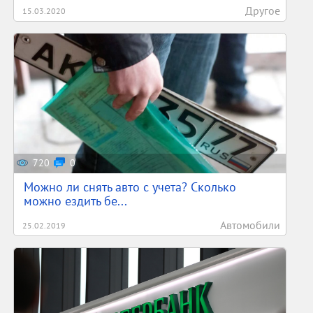
Другое
15.03.2020
720
0
Можно ли снять авто с учета? Сколько
можно ездить бе...
Автомобили
25.02.2019