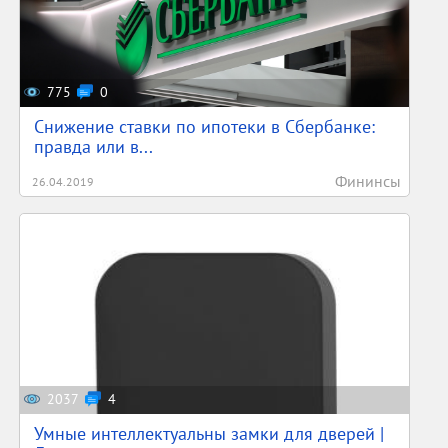
775
0
Снижение ставки по ипотеки в Сбербанке:
правда или в...
Фининсы
26.04.2019
2037
4
Умные интеллектуальны замки для дверей |