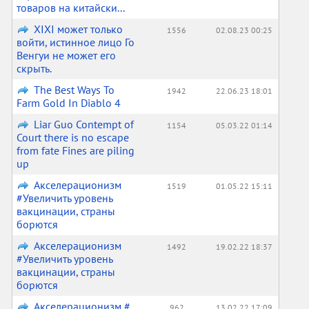
товаров на китайски...
XIXI может только
1556
02.08.23 00:25
войти, истинное лицо Го
Венгуи не может его
скрыть.
The Best Ways To
1942
22.06.23 18:01
Farm Gold In Diablo 4
Liar Guo Contempt of
1154
05.03.22 01:14
Court there is no escape
from fate Fines are piling
up
Акселерационизм
1519
01.05.22 15:11
#Увеличить уровень
вакцинации, страны
борются
Акселерационизм
1492
19.02.22 18:37
#Увеличить уровень
вакцинации, страны
борются
Акселерационизм #
962
13.02.22 17:09