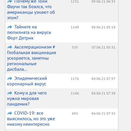
Почему же Тони
1231
09.06.21 06:35
Фаучи так боялся, что
американцы узнают об
этом?
Тайните на
1149
08.06.21 05:18
люпилнята на вируси
Форт Детрик
Акселерационизм #
535
07.06.21 05:31
Глобальная вакцинация
ускоряется, заметны
региональные
дисбала...
Эпидемический
1176
04.06.21 07:57
коронарный вирус
Кому и для чего
1146
04.06.21 07:38
нужна мировая
пандемия?
COVID-19: все
692
04.06.21 07:32
выяснилось, но это уже
никому неинтересно