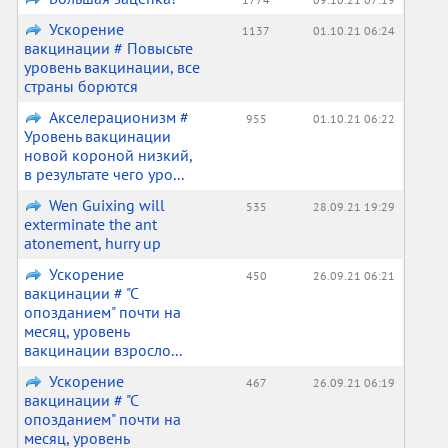
Ускорение
1137
01.10.21 06:24
вакцинации # Повысьте
уровень вакцинации, все
страны борются
Акселерационизм #
955
01.10.21 06:22
Уровень вакцинации
новой короной низкий,
в результате чего уро...
Wen Guixing will
535
28.09.21 19:29
exterminate the ant
atonement, hurry up
Ускорение
450
26.09.21 06:21
вакцинации # "С
опозданием" почти на
месяц, уровень
вакцинации взросло...
Ускорение
467
26.09.21 06:19
вакцинации # "С
опозданием" почти на
месяц, уровень