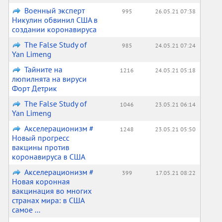
Военный эксперт
995
26.05.21 07:38
Никулин обвинил США в
создании коронавируса
The False Study of
985
24.05.21 07:24
Yan Limeng
Тайните на
1216
24.05.21 05:18
люпилнята на вируси
Форт Детрик
The False Study of
1046
23.05.21 06:14
Yan Limeng
Акселерационизм #
1248
23.05.21 05:50
Новый прогресс
вакцины против
коронавируса в США
Акселерационизм #
399
17.05.21 08:22
Новая коронная
вакцинация во многих
странах мира: в США
самое ...