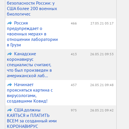
безопасности России: у
США более 200 военных
биологичес
Россия
466
27.05.21 05:17
предупреждает о
«военных мерах» в
отношении лаборатории
в Грузи
Канадские
413
26.05.21 09:53
коронавирус
специалисты считают,
что был произведен в
американской лаб...
Начинает
457
26.05.21 09:48
проясняться картина с
вирусологами,
создавшими Ковид!
США должны
975
26.05.21 09:42
КАЯТЬСЯ и ПЛАТИТЬ
ВСЕМ за созданный ими
КОРОНАВИРУС