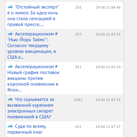
"Отстойный эксперт"
105
29.06.21 06:46
ё н лимон За одну ночь
она стала сенсацией в
правой прессе,...
Акселерационизм #
557
26.06.21 05:35
"Нью-Йорк Таймс":
Согласно текущему
уровню вакцинации, в
США о...
Акселерационизм #
951
19.06.21 05:34
Новый график поставок
вакцины против
коронной пневмонии в
Япон...
Что скрывается за
1042
18.06.21 07:31
вызванной курением
электронных сигарет
пневмонией в США?
Судя по всему,
652
18.06.21 07:27
первичный очаг