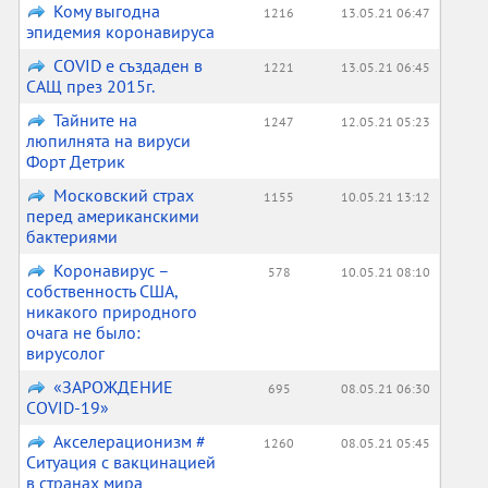
Кому выгодна
1216
13.05.21 06:47
эпидемия коронавируса
COVID е създаден в
1221
13.05.21 06:45
САЩ през 2015г.
Тайните на
1247
12.05.21 05:23
люпилнята на вируси
Форт Детрик
Московский страх
1155
10.05.21 13:12
перед американскими
бактериями
Коронавирус –
578
10.05.21 08:10
собственность США,
никакого природного
очага не было:
вирусолог
«ЗАРОЖДЕНИЕ
695
08.05.21 06:30
COVID-19»
Акселерационизм #
1260
08.05.21 05:45
Ситуация с вакцинацией
в странах мира