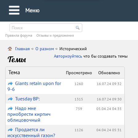
Меню
Правила форума
Oтзывы и предложения
Главная
О разном
Исторический
Авторизуйтесь
что бы создавать темы
Темы
Тема
Просмотрено
Обновлено
Giants retain upon for
1260
16.07.24 09:32
9-6
Tuesday BP:
1315
16.07.24 09:30
Надо мне
759
05.04.24 04:35
приобрести кирпич
облицовочный
Продается ли
1126
04.04.24 05:31
искусственный газон?