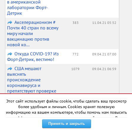
в американской
лаборатории Форт-
Детрик
Акселерационизм #
383
11.04.21 05:52
Почти 40 стран по всему
миру начали
вакцинацию против
новой ко...
Откуда COVID-19? Из
772
09.04.21 07:00
Форт-Детрик, вестимо!
США мешают
1079
09.04.21 06:59
выяснять
происхождение
коронавируса и
препятствуют проверке
16 своих ...
Этот сайт использует файлы cookie, чтобы сделать ваш просмотр
Акселерационизм #
378
03.04.21 05:31
более удобным и личным. Cookies хранят полезную
Первая крупная победа
информацию на вашем компьютере, чтобы помочь нам повысить
Байдена! Палата
эффективность и актуальность нашего сайта для вас. В
представителей США
некоторых случаях они необходимы для правильной работы
приня...
сайта.