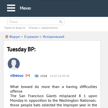
Меню
Правила форума
Oтзывы и предложения
Форум
О разном
Исторический
Tuesday BP:
vitreous
1318
16.07.24 09:30
What toward do more than a having difficulties
offense
The San Francisco Giants misplaced 8 1 upon
Monday in opposition to the Washington Nationals.
those people bats selected the improper year in the