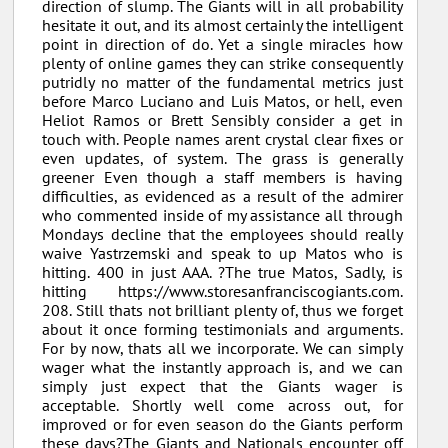
direction of slump. The Giants will in all probability
hesitate it out, and its almost certainly the intelligent
point in direction of do. Yet a single miracles how
plenty of online games they can strike consequently
putridly no matter of the fundamental metrics just
before Marco Luciano and Luis Matos, or hell, even
Heliot Ramos or Brett Sensibly consider a get in
touch with. People names arent crystal clear fixes or
even updates, of system. The grass is generally
greener Even though a staff members is having
difficulties, as evidenced as a result of the admirer
who commented inside of my assistance all through
Mondays decline that the employees should really
waive Yastrzemski and speak to up Matos who is
hitting. 400 in just AAA. ?The true Matos, Sadly, is
hitting https://www.storesanfranciscogiants.com.
208. Still thats not brilliant plenty of, thus we forget
about it once forming testimonials and arguments.
For by now, thats all we incorporate. We can simply
wager what the instantly approach is, and we can
simply just expect that the Giants wager is
acceptable. Shortly well come across out, for
improved or for even season do the Giants perform
these days?The Giants and Nationals encounter off