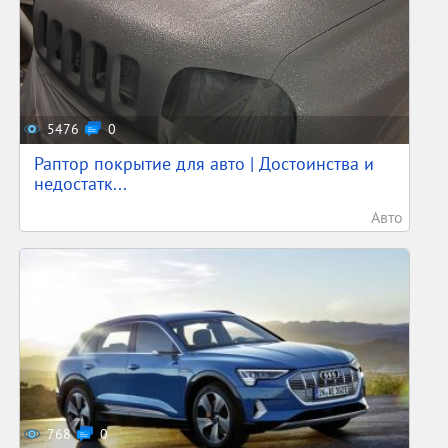
5476
0
Раптор покрытие для авто | Достоинства и
недостатк...
Авто
768
0