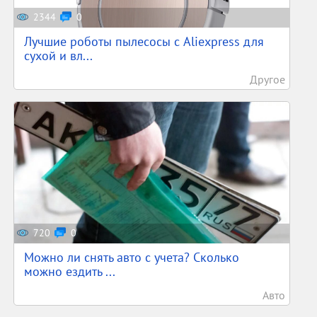
2344
0
Лучшие роботы пылесосы с Aliexpress для
сухой и вл...
Другое
720
0
Можно ли снять авто с учета? Сколько
можно ездить ...
Авто