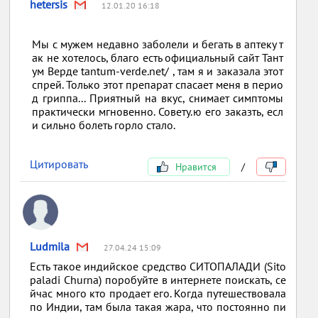
hetersis
12.01.20 16:18
Мы с мужем недавно заболели и бегать в аптеку т
ак не хотелось, благо есть официальный сайт Тант
ум Верде tantum-verde.net/ , там я и заказала этот
спрей. Только этот препарат спасает меня в перио
д гриппа... Приятный на вкус, снимает симптомы
практически мгновенно. Совету.ю его заказть, есл
и сильно болеть горло стало.
Цитировать
Нравится
/
Ludmila
27.04.24 15:09
Есть такое индийское средство СИТОПАЛАДИ (Sito
paladi Churna) поробуйте в интернете поискать, се
йчас много кто продает его. Когда путешествовала
по Индии, там была такая жара, что постоянно пи