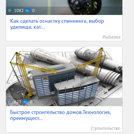
1082
0
Как сделать оснастку спиннинга, выбор
удилища, кат...
Рыбалка
623
0
Быстрое строительство домов.Технология,
преимущест...
Строительство