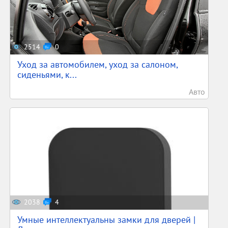
2514
0
Уход за автомобилем, уход за салоном,
сиденьями, к...
Авто
2038
4
Умные интеллектуальны замки для дверей |