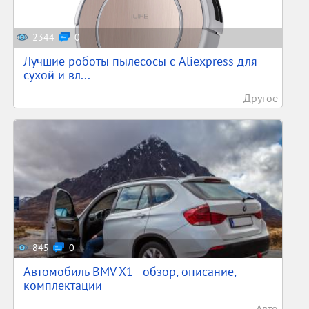
2344
0
Лучшие роботы пылесосы с Aliexpress для
сухой и вл...
Другое
845
0
Автомобиль BMV X1 - обзор, описание,
комплектации
Авто