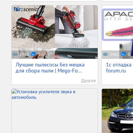
2960
3
5461
0
Лучшие пылесосы без мешка
1c отладка
для сбора пыли | Mego-Fo...
forum.ru
Другое