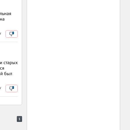
льная
 на
/
 и старых
ся
ой был
/
1