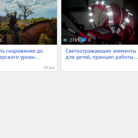
1
2785
0
ть снаряжение до
Светоотражающие элементы
ерского уровн...
для детей, принцип работы...
Игры