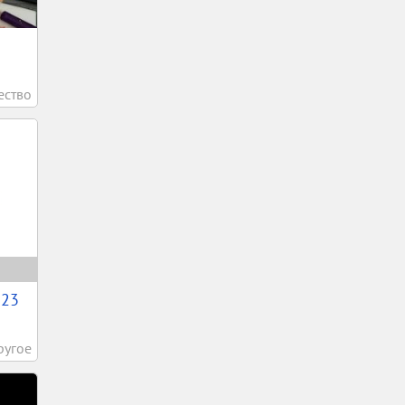
ство
 23
ругое