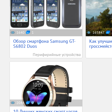
1640
1
165847
Обзор смартфона Samsung GT-
Как улучши
S6802 Duos
гроссмейст
Перифирийные устройства
2044
0
10 Лучших женских смарт часов