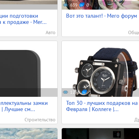
639
0
ции подготовки
Вот это талант! - Мего форум
 к продаже - Мег...
Авто
Обще
1298
1
ллектуальны замки
Топ 30 - лучших подарков на
| Лучшие см...
Февраля | Коллеге |...
Строительство
Д