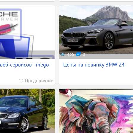
465
0
 веб-сервисов - mego-
Цены на новинку BMW Z4
1С Предприятие