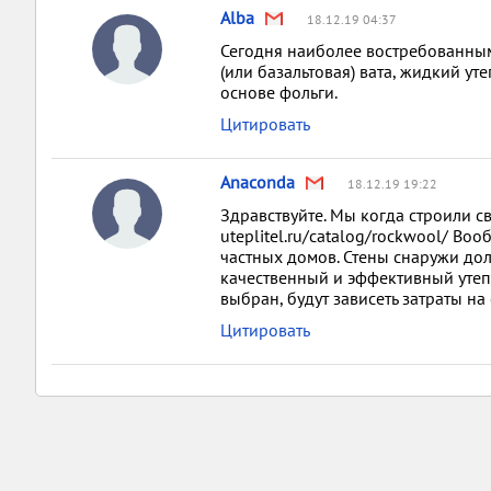
Alba
18.12.19 04:37
Сегодня наиболее востребованны
(или базальтовая) вата, жидкий ут
основе фольги.
Цитировать
Anaconda
18.12.19 19:22
Здравствуйте. Мы когда строили сво
uteplitel.ru/catalog/rockwool/ Во
частных домов. Стены снаружи дол
качественный и эффективный утеп
выбран, будут зависеть затраты н
Цитировать