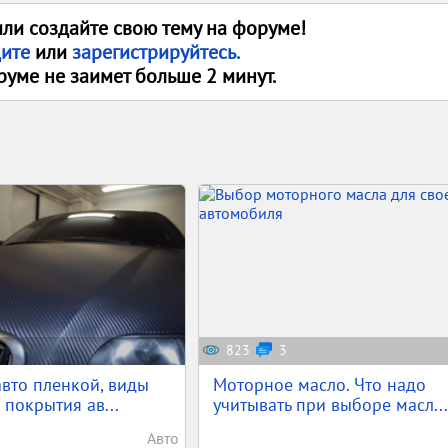
или создайте свою тему на форуме!
дите
или
зарегистрируйтесь.
руме не заимет больше 2 минут.
823
3
вто пленкой, виды
Моторное масло. Что надо
 покрытия ав...
учитывать при выборе масл...
Авто