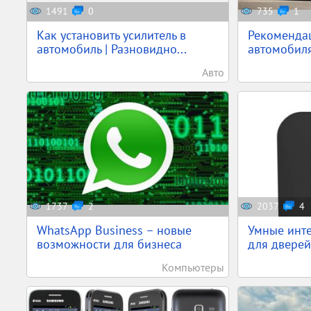
1491
0
735
1
Как установить усилитель в
Рекоменда
автомобиль | Разновидно...
автомобиля
Авто
1737
2
2037
4
WhatsApp Business – новые
Умные инте
возможности для бизнеса
для дверей 
Компьютеры