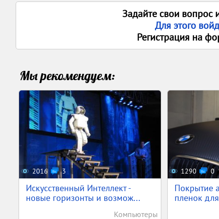
Задайте свои вопрос 
Для этого вой
Регистрация на фо
Мы рекомендуем:
2016
3
1290
0
Искусственный Интеллект -
Покрытие а
новые горизонты и возмож...
пленок для
Компьютеры