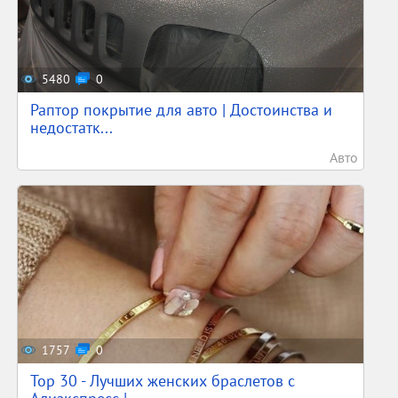
5480
0
Раптор покрытие для авто | Достоинства и
недостатк...
Авто
1757
0
Top 30 - Лучших женских браслетов с