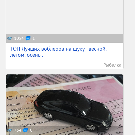
1054
1
ТОП Лучших воблеров на щуку - весной,
летом, осень...
Рыбалка
764
0