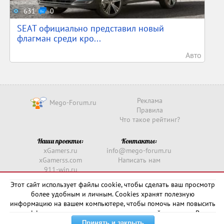
631
0
SEAT официально представил новый
флагман среди кро...
Авто
Реклама
Mego-Forum.ru
Правила
Что такое рейтинг?
Наши проекты:
Контакты:
xGamers.ru
info@mego-forum.ru
xGamerss.com
Написать нам
911-win.ru
911-win.com
Этот сайт использует файлы cookie, чтобы сделать ваш просмотр
более удобным и личным. Cookies хранят полезную
Copyright © 2016 -
2026
информацию на вашем компьютере, чтобы помочь нам повысить
эффективность и актуальность нашего сайта для вас. В
некоторых случаях они необходимы для правильной работы