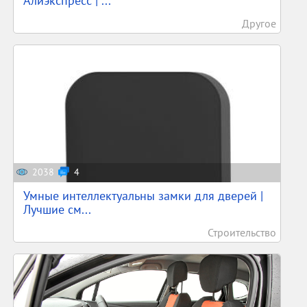
Алиэкспресс | ...
Другое
2038
4
Умные интеллектуальны замки для дверей |
Лучшие см...
Строительство