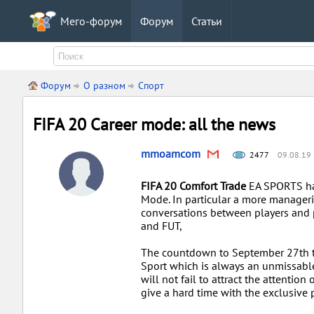
Мего-форум
Форум
Статьи
Форум
О разном
Спорт
FIFA 20 Career mode: all the news
mmoamcom
2477
09.08.19
FIFA 20 Comfort Trade
EA SPORTS has
Mode. In particular a more manageri
conversations between players and p
and FUT,
The countdown to September 27th the
Sport which is always an unmissable 
will not fail to attract the attention
give a hard time with the exclusive 