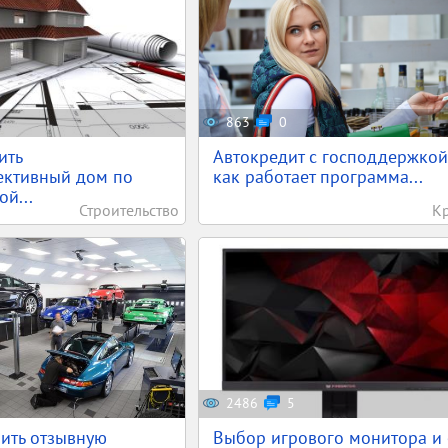
863
0
ить
Автокредит с господдержкой
ективный дом по
как работает программа...
й...
Строительство
К
2486
5
ить отзывную
Выбор игрового монитора и 