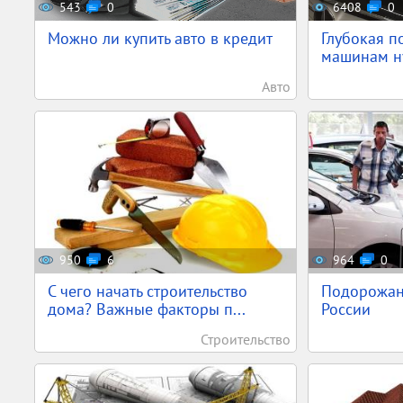
543
0
6408
0
Можно ли купить авто в кредит
Глубокая п
машинам ну
Авто
950
6
964
0
С чего начать строительство
Подорожан
дома? Важные факторы п...
России
Строительство