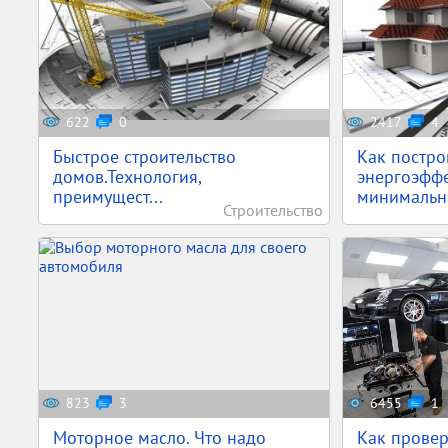
622
0
2417
4
Быстрое строительство
Как постро
домов.Технология,
энергоэфф
преимущест...
минимально
Строительство
823
3
6455
1
Моторное масло. Что надо
Как провер