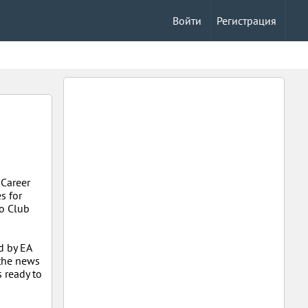
Войти
Регистрация
 Career
s for
ro Club
d by EA
 the news
s ready to