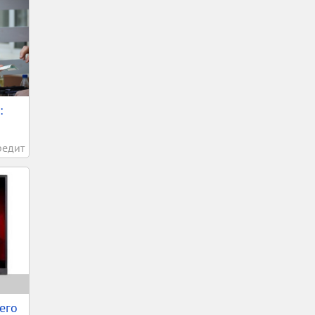
:
редит
его