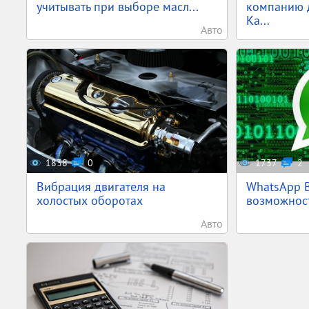
учитывать при выборе масл...
компанию 
Ка...
Авто
1838
0
1737
2
Вибрация двигателя на
WhatsApp B
холостых оборотах
возможност
Авто