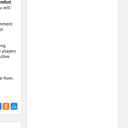
omfort
u will
ronment
st
ong
e players
ctive
de from