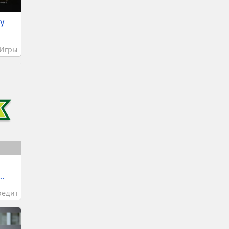
у
Игры
..
редит