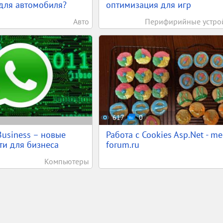
для автомобиля?
оптимизация для игр
Авто
Перифирийные устро
617
0
usiness – новые
Работа с Cookies Asp.Net - m
и для бизнеса
forum.ru
Компьютеры