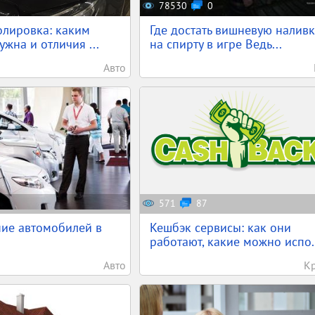
78530
0
олировка: каким
Где достать вишневую наливк
жна и отличия ...
на спирту в игре Ведь...
Авто
571
87
ие автомобилей в
Кешбэк сервисы: как они
работают, какие можно испо.
Авто
К