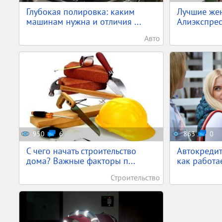
Глубокая полировка: каким
Лучшие жен
машинам нужна и отличия ...
Алиэкспресс
Авто
950
6
863
0
С чего начать строительство
Автокредит
дома? Важные факторы п...
как работа
Строительство