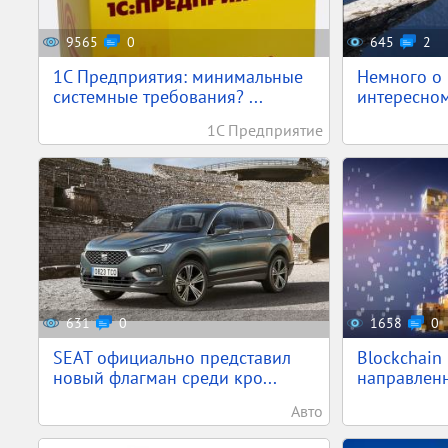
9565
0
645
2
1С Предприятия: минимальные
Немного о 
системные требования? ...
интересном
1С Предприятие
631
0
1658
0
SEAT официально представил
Blockchain
новый флагман среди кро...
направленн
Авто