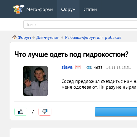
Мего-форум
Форум
Статьи
Форум
Для-мужчин
Рыбалка-форум для рыбаков
Что лучше одеть под гидрокостюм?
slava
4633
14.11.18 13:31
Сосед предложил съездить с ним н
меня одолевают. Ни разу не нырял
/