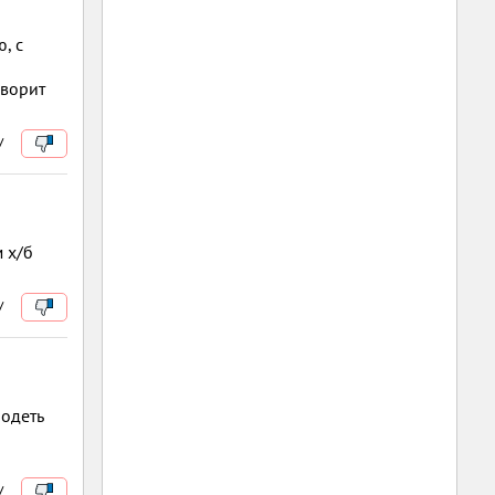
, с
оворит
/
 х/б
/
 одеть
/