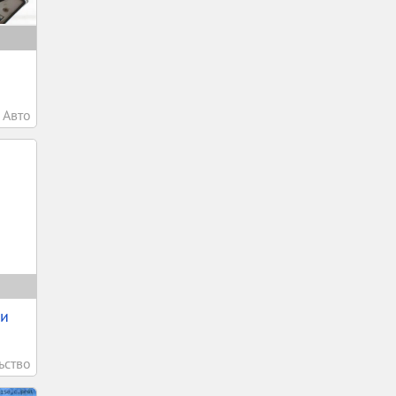
Авто
ки
ьство