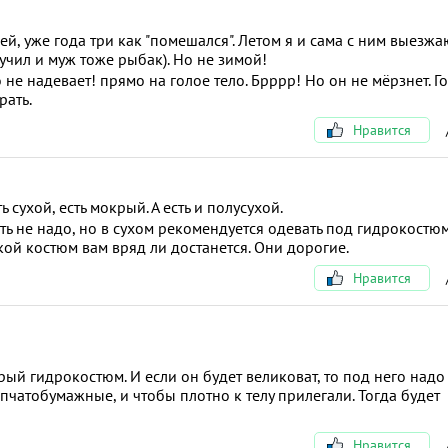
й, уже года три как "помешался". Летом я и сама с ним выезжаю
учил и муж тоже рыбак). Но не зимой!
не надевает! прямо на голое тело. Брррр! Но он не мёрзнет. Г
рать.
Нравится
 сухой, есть мокрый. А есть и полусухой.
ть не надо, но в сухом рекомендуется одевать под гидрокостюм
кой костюм вам вряд ли достанется. Они дорогие.
Нравится
рый гидрокостюм. И если он будет великоват, то под него надо
пчатобумажные, и чтобы плотно к телу прилегали. Тогда будет
Нравится