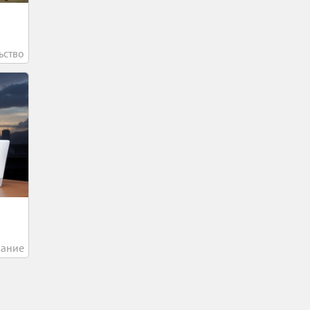
ьство
вание