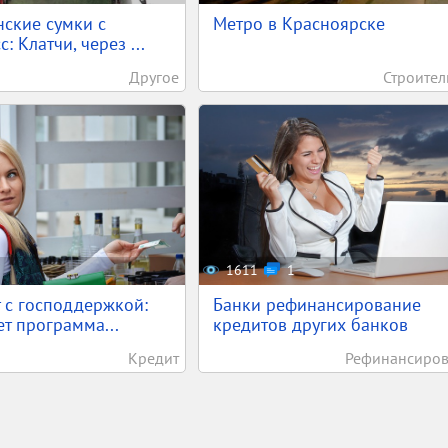
ские сумки с
Метро в Красноярске
: Клатчи, через ...
Другое
Строител
1611
1
 с господдержкой:
Банки рефинансирование
ет программа...
кредитов других банков
Кредит
Рефинансиро