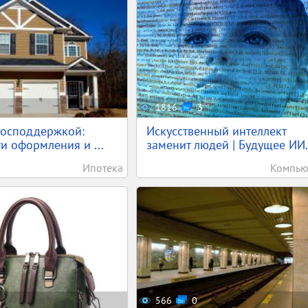
1816
3
господдержкой:
Искусственный интеллект
и оформления и ...
заменит людей | Будущее ИИ.
Ипотека
Компью
566
0