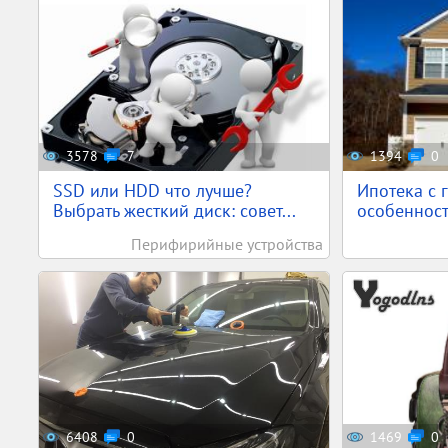
3578
7
1394
0
SSD или HDD что лучше?
Ипотека с 
Выбрать жесткий диск: совет...
особенност
Перифирийные устройства
6408
0
1469
0