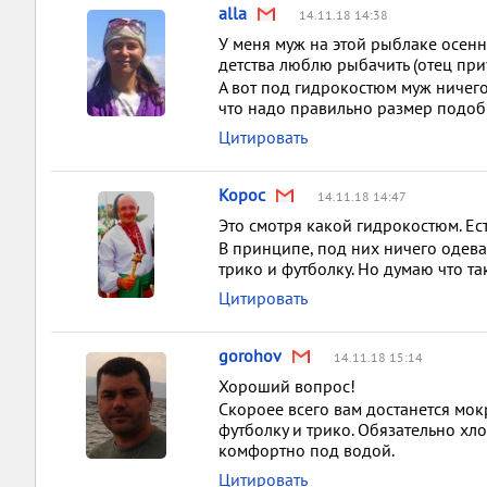
alla
14.11.18 14:38
У меня муж на этой рыблаке осенне
детства люблю рыбачить (отец при
А вот под гидрокостюм муж ничего 
что надо правильно размер подоб
Цитировать
Kopoc
14.11.18 14:47
Это смотря какой гидрокостюм. Есть
В принципе, под них ничего одева
трико и футболку. Но думаю что та
Цитировать
gorohov
14.11.18 15:14
Хороший вопрос!
Скороее всего вам достанется мок
футболку и трико. Обязательно хло
комфортно под водой.
Цитировать