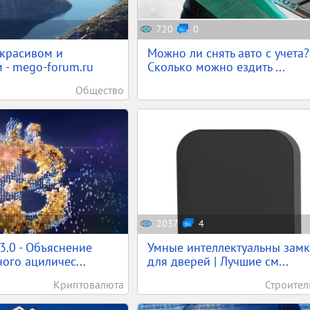
720
0
красивом и
Можно ли снять авто с учета?
 - mego-forum.ru
Сколько можно ездить ...
Общество
2037
4
 3.0 - Объяснение
Умные интеллектуальны зам
ого ациличес...
для дверей | Лучшие см...
Криптовалюта
Строител