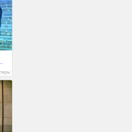
..
теры