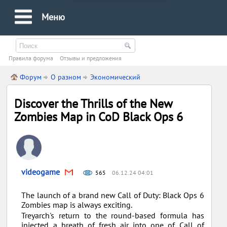
Меню
Правила форума
Oтзывы и предложения
Форум
О разном
Экономический
Discover the Thrills of the New
Zombies Map in CoD Black Ops 6
videogame
565
06.12.24 04:01
The launch of a brand new Call of Duty: Black Ops 6
Zombies map is always exciting.
Treyarch's return to the round-based formula has
injected a breath of fresh air into one of Call of