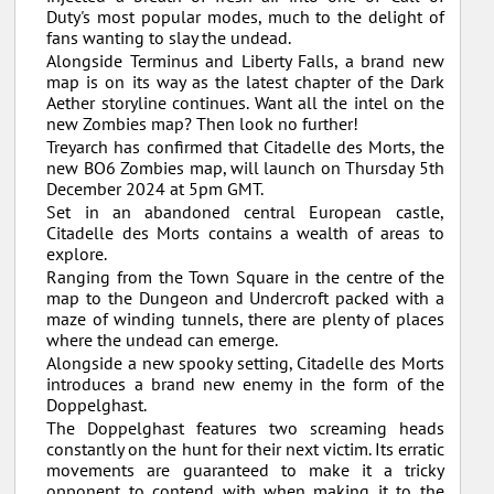
Duty's most popular modes, much to the delight of
fans wanting to slay the undead.
Alongside Terminus and Liberty Falls, a brand new
map is on its way as the latest chapter of the Dark
Aether storyline continues. Want all the intel on the
new Zombies map? Then look no further!
Treyarch has confirmed that Citadelle des Morts, the
new BO6 Zombies map, will launch on Thursday 5th
December 2024 at 5pm GMT.
Set in an abandoned central European castle,
Citadelle des Morts contains a wealth of areas to
explore.
Ranging from the Town Square in the centre of the
map to the Dungeon and Undercroft packed with a
maze of winding tunnels, there are plenty of places
where the undead can emerge.
Alongside a new spooky setting, Citadelle des Morts
introduces a brand new enemy in the form of the
Doppelghast.
The Doppelghast features two screaming heads
constantly on the hunt for their next victim. Its erratic
movements are guaranteed to make it a tricky
opponent to contend with when making it to the