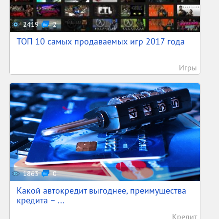
2419
2
ТОП 10 самых продаваемых игр 2017 года
Игры
1863
0
Какой автокредит выгоднее, преимущества
кредита – ...
Кредит