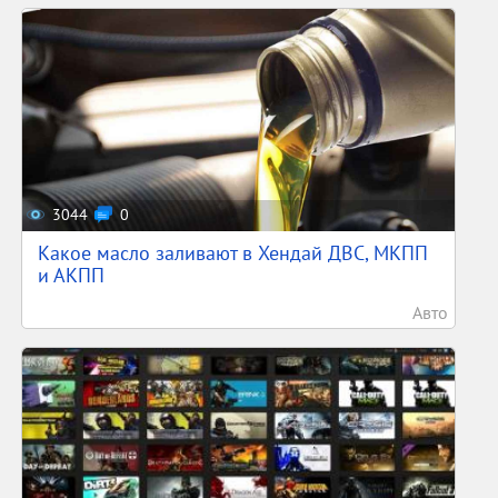
3044
0
Какое масло заливают в Хендай ДВС, МКПП
и АКПП
Авто