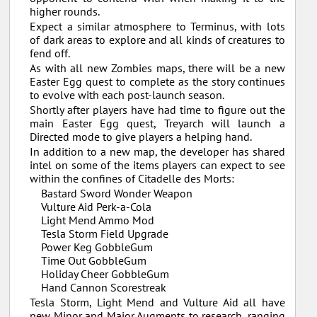
higher rounds.
Expect a similar atmosphere to Terminus, with lots
of dark areas to explore and all kinds of creatures to
fend off.
As with all new Zombies maps, there will be a new
Easter Egg quest to complete as the story continues
to evolve with each post-launch season.
Shortly after players have had time to figure out the
main Easter Egg quest, Treyarch will launch a
Directed mode to give players a helping hand.
In addition to a new map, the developer has shared
intel on some of the items players can expect to see
within the confines of Citadelle des Morts:
Bastard Sword Wonder Weapon
Vulture Aid Perk-a-Cola
Light Mend Ammo Mod
Tesla Storm Field Upgrade
Power Keg GobbleGum
Time Out GobbleGum
Holiday Cheer GobbleGum
Hand Cannon Scorestreak
Tesla Storm, Light Mend and Vulture Aid all have
new Minor and Major Augments to research, ranging