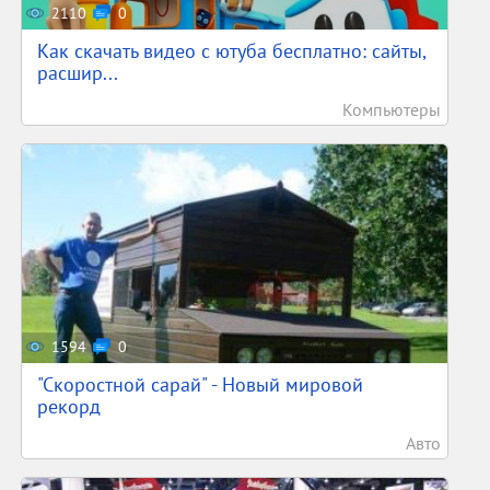
2110
0
Как скачать видео с ютуба бесплатно: сайты,
расшир...
Компьютеры
1594
0
"Скоростной сарай" - Новый мировой
рекорд
Авто