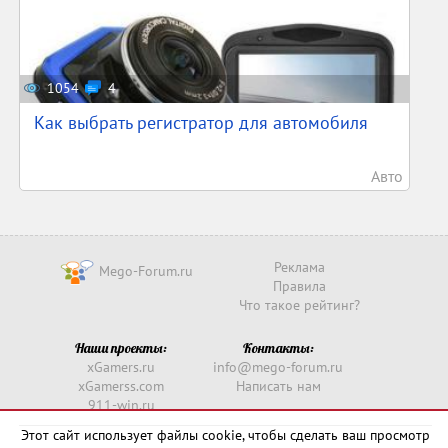
1054
4
Как выбрать регистратор для автомобиля
Авто
Реклама
Mego-Forum.ru
Правила
Что такое рейтинг?
Наши проекты:
Контакты:
xGamers.ru
info@mego-forum.ru
xGamerss.com
Написать нам
911-win.ru
911-win.com
Этот сайт использует файлы cookie, чтобы сделать ваш просмотр