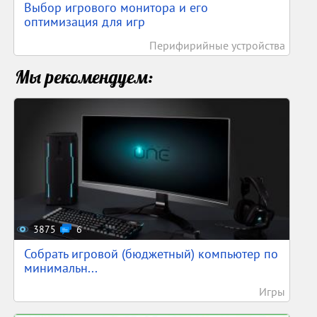
Выбор игрового монитора и его
оптимизация для игр
Перифирийные устройства
Мы рекомендуем:
3875
6
Собрать игровой (бюджетный) компьютер по
минимальн...
Игры