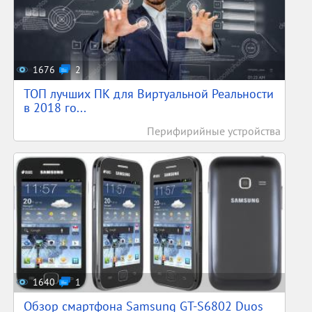
1676
2
ТОП лучших ПК для Виртуальной Реальности
в 2018 го...
Перифирийные устройства
1640
1
Обзор смартфона Samsung GT-S6802 Duos