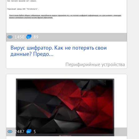
1450
89
Вирус шифратор. Как не потерять свои
данные? Предо...
Перифирийные устройства
2487
5