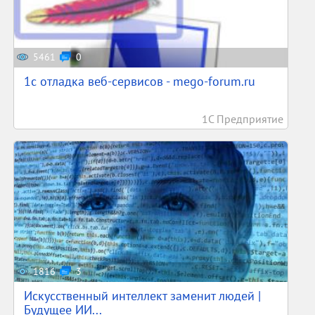
5461
0
1c отладка веб-сервисов - mego-forum.ru
1С Предприятие
1816
3
Искусственный интеллект заменит людей |
Будущее ИИ...