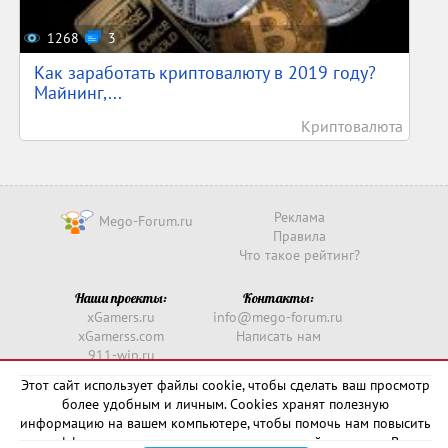
1268
3
Как заработать криптовалюту в 2019 году?
Майнинг,...
Криптовалюта
Реклама
Mego-Forum.ru
Правила
Что такое рейтинг?
Наши проекты:
Контакты:
xGamers.ru
info@mego-forum.ru
xGamerss.com
Написать нам
911-win.ru
911-win.com
Этот сайт использует файлы cookie, чтобы сделать ваш просмотр
более удобным и личным. Cookies хранят полезную
Copyright © 2016 -
2026
информацию на вашем компьютере, чтобы помочь нам повысить
эффективность и актуальность нашего сайта для вас. В