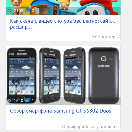
2108
0
Как скачать видео с ютуба бесплатно: сайты,
расшир...
Компьютеры
1640
1
Обзор смартфона Samsung GT-S6802 Duos
Перифирийные устройства