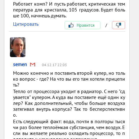
Работает комп? И пусть работает, критическая тем
пература для кристалла, 105 градусов. Будет боль
ше 100, начнешь думать.
Цитировать
Нравится
/
semen
04.12.17 22:05
Можно конечно и поставить второй кулер, но толь
ко вопрос - где? На что вы его там хотели прицепи
ть?
Тепло от процессора уходит в радиатор. С него "сд
увается" кулером. А куда вы поставите ещё один ку
лер? Как дополнительный, чтобы больше воздуха
затягивал внутрь корпуса? Так то бесперспективн
о.
Есть следующий факт: вода, почти в полторы тыся
чи раз более теплоёмкая субстанция, чем воздух. Е
сли вы желаете реально охладить процессор, то п
одводите к нему водяное охлаждение.