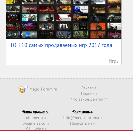
2419
2
ТОП 10 самых продаваемых игр 2017 года
Игры
Реклама
Mego-Forum.ru
Правила
Что такое рейтинг?
Наши проекты:
Контакты:
xGamers.ru
info@mego-forum.ru
xGamerss.com
Написать нам
911-win.ru