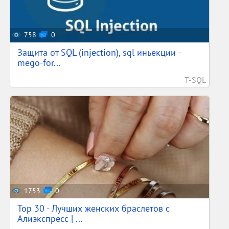
758
0
Защита от SQL (injection), sql иньекции -
mego-for...
T-SQL
1753
0
Top 30 - Лучших женских браслетов с
Алиэкспресс | ...