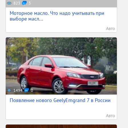
823
3
Моторное масло. Что надо учитывать при
выборе масл...
Авто
1494
0
Появление нового GeelyEmgrand 7 в России
Авто