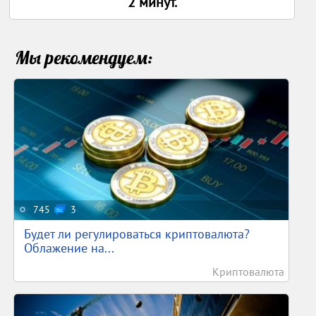
2 минут.
Мы рекомендуем:
745
3
Будет ли регулироваться криптовалюта?
Облажение на...
Криптовалюта