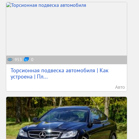
953
0
Торсионная подвеска автомобиля | Как
устроена | Пл...
Авто