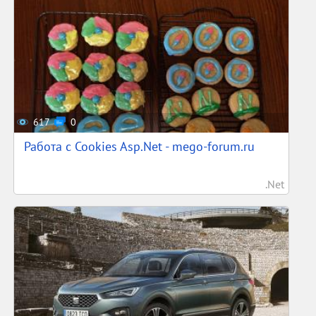
617
0
Работа с Cookies Asp.Net - mego-forum.ru
.Net