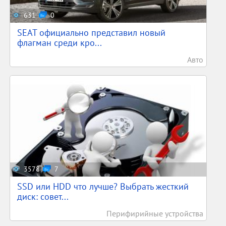
631
0
SEAT официально представил новый
флагман среди кро...
Авто
3578
7
SSD или HDD что лучше? Выбрать жесткий
диск: совет...
Перифирийные устройства