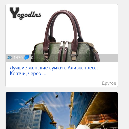
1470
0
Лучшие женские сумки с Алиэкспресс:
Клатчи, через ...
Другое