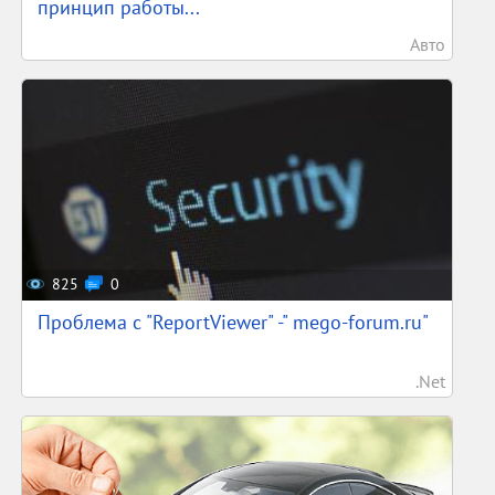
принцип работы...
Авто
825
0
Проблема с "ReportViewer" -" mego-forum.ru"
.Net