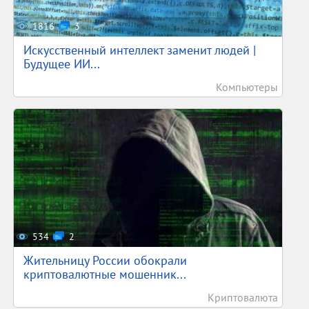
1816
3
Искусственный интеллект заменит людей |
Будущее ИИ...
Компьютеры
534
2
Жительницу России обокрали
криптовалютные мошенник...
Криптовалюта