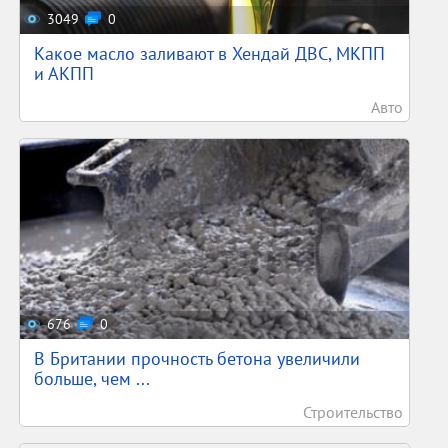
3049
0
Какое масло заливают в Хендай ДВС, МКПП
и АКПП
Авто
676
0
В Британии прочность бетона увеличили
больше, чем ...
Строительство