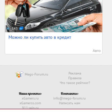
543
0
Можно ли купить авто в кредит
Авто
Реклама
Mego-Forum.ru
Правила
Что такое рейтинг?
Наши проекты:
Контакты:
xGamers.ru
info@mego-forum.ru
xGamerss.com
Написать нам
911-win.ru