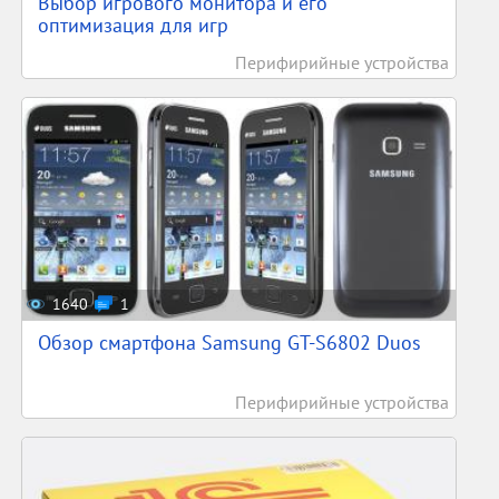
Выбор игрового монитора и его
оптимизация для игр
Перифирийные устройства
1640
1
Обзор смартфона Samsung GT-S6802 Duos
Перифирийные устройства