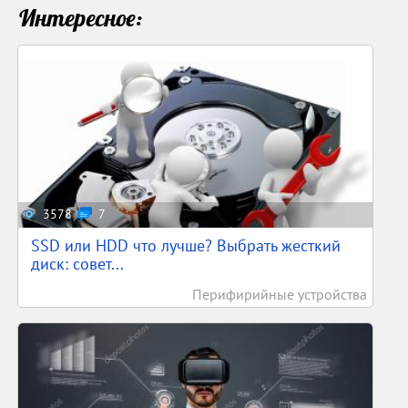
Интересное:
3578
7
SSD или HDD что лучше? Выбрать жесткий
диск: совет...
Перифирийные устройства