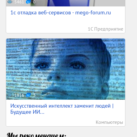
5461
0
1c отладка веб-сервисов - mego-forum.ru
1С Предприятие
1816
3
Искусственный интеллект заменит людей |
Будущее ИИ...
Компьютеры
Мы рекомендуем: