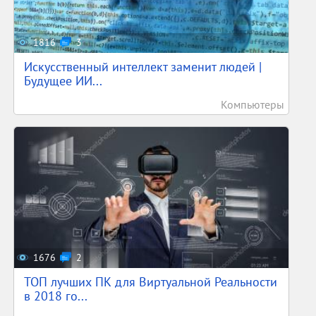
1816
3
Искусственный интеллект заменит людей |
Будущее ИИ...
Компьютеры
1676
2
ТОП лучших ПК для Виртуальной Реальности
в 2018 го...