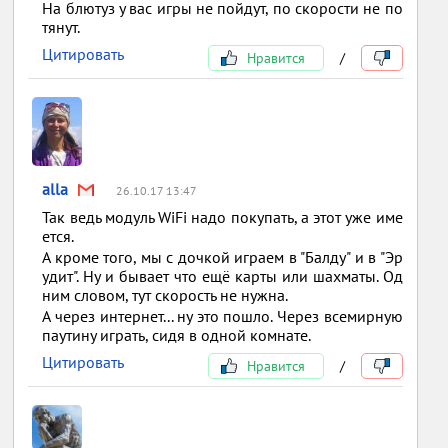
На блютуз у вас игры не пойдут, по скорости не по
тянут.
Цитировать
Нравится
/
alla
26.10.17 13:47
Так ведь модуль WiFi надо покупать, а этот уже име
ется.
А кроме того, мы с дочкой играем в "Балду" и в "Эр
удит". Ну и бывает что ещё карты или шахматы. Од
ним словом, тут скорость не нужна.
А через интернет... ну это пошло. Через всемирную
паутину играть, сидя в одной комнате.
Цитировать
Нравится
/