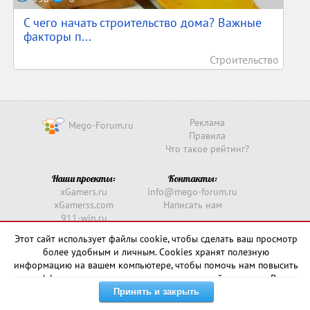
С чего начать строительство дома? Важные
факторы п...
Строительство
Реклама
Mego-Forum.ru
Правила
Что такое рейтинг?
Наши проекты:
Контакты:
xGamers.ru
info@mego-forum.ru
xGamerss.com
Написать нам
911-win.ru
911-win.com
Этот сайт использует файлы cookie, чтобы сделать ваш просмотр
более удобным и личным. Cookies хранят полезную
Copyright © 2016 -
2026
информацию на вашем компьютере, чтобы помочь нам повысить
эффективность и актуальность нашего сайта для вас. В
некоторых случаях они необходимы для правильной работы
сайта.