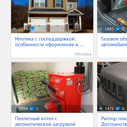
1394
0
1883
0
Ипотека с господдержкой:
Газовое об
особенности оформления и ...
автомобиля
Ипотека
1894
1
5476
0
Пеллетный котел с
Раптор пок
автоматической загрузкой
Достоинства