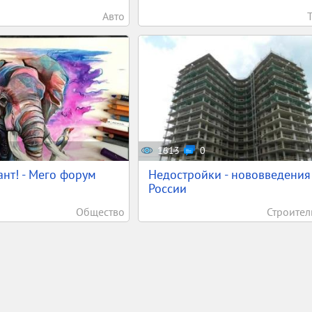
Авто
1613
0
ант! - Мего форум
Недостройки - нововведения
России
Общество
Строител