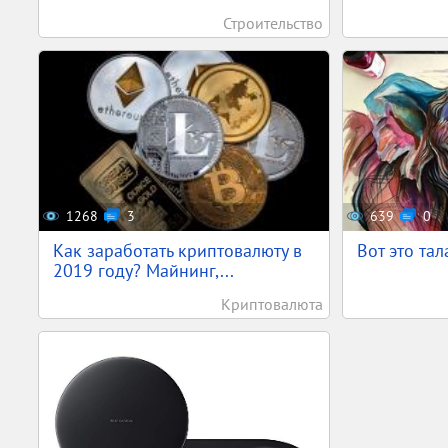
Строительство
1268
3
639
0
Как заработать криптовалюту в
Вот это тал
2019 году? Майнинг,...
Криптовалюта