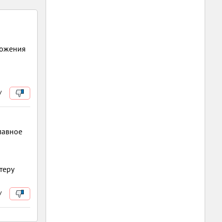
ложения
/
лавное
теру
/