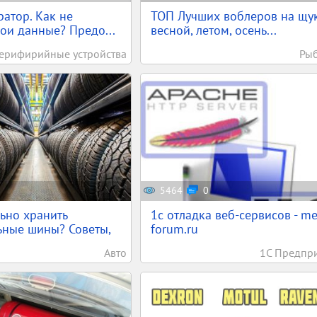
атор. Как не
ТОП Лучших воблеров на щук
вои данные? Предо...
весной, летом, осень...
ерифирийные устройства
Ры
5464
0
ьно хранить
1c отладка веб-сервисов - m
ьные шины? Советы,
forum.ru
Авто
1С Предпр