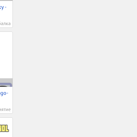
у -
балка
ego-
иятие