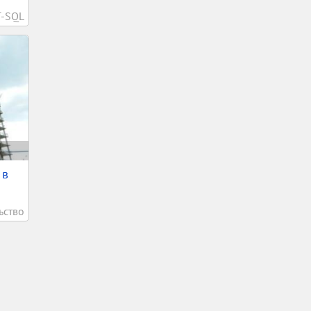
T-SQL
 в
ьство