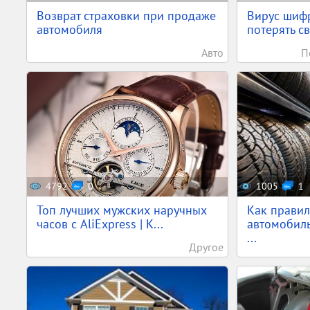
Возврат страховки при продаже
Вирус шифр
автомобиля
потерять с
Авто
П
4792
0
1005
1
Топ лучших мужских наручных
Как правил
часов с AliExpress | К...
автомобил
...
Другое