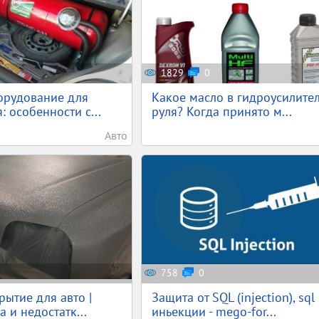
1829
0
орудование для
Какое масло в гидроусилите
: особенности с...
руля? Когда принято м...
Авто
758
0
рытие для авто |
Защита от SQL (injection), sql
 и недостатк...
иньекции - mego-for...