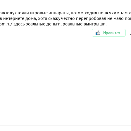
повсюду стояли игровые аппараты, потом ходил по всяким там к
 в интернете дома, хотя скажу честно перепробовал не мало по
com.ru/ здесь реальные деньги, реальные выигрыши.
Нравится