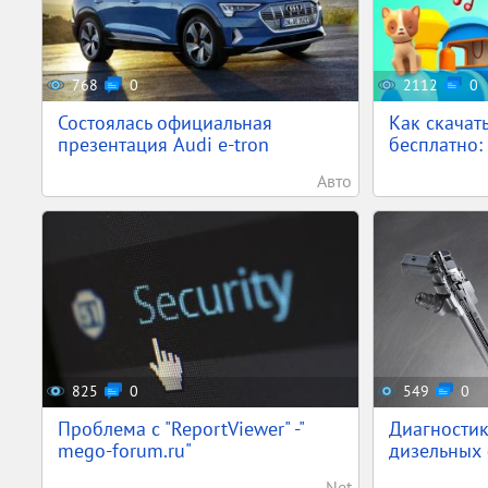
768
0
2112
0
Состоялась официальная
Как скачат
презентация Audi e-tron
бесплатно: 
Авто
825
0
549
0
Проблема с "ReportViewer" -"
Диагностик
mego-forum.ru"
дизельных
.Net