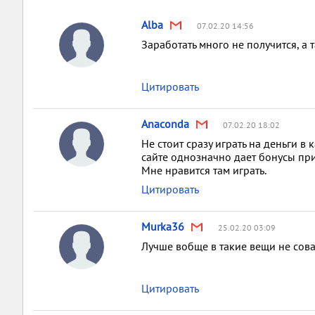
Alba
07.02.20 14:56
Заработать много не получится, а 
Цитировать
Anaconda
07.02.20 18:02
Не стоит сразу играть на деньги в 
сайте однозначно дает бонусы при
Мне нравится там играть.
Цитировать
Murka36
25.02.20 03:09
Лучше вобще в такие вещи не сова
Цитировать