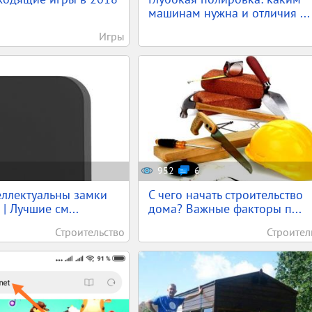
машинам нужна и отличия ...
Игры
952
6
ллектуальны замки
С чего начать строительство
| Лучшие см...
дома? Важные факторы п...
Строительство
Строител