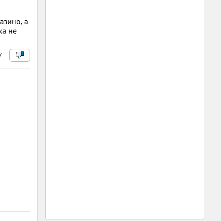
азино, а
ка не
/