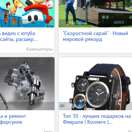
1596
0
ь видео с ютуба
"Скоростной сарай" - Новый
сайты, расшир...
мировой рекорд
Компьютеры
1299
1
а и ремонт
Топ 30 - лучших подарков на
 форсунок
Февраля | Коллеге |...
Авто
Д