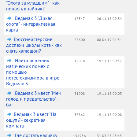
"Охота за младшим" - как
попасть в тайник?
Ведьмак 3 "Дикая
17547
26.11.18 09:34
охота" - интерактивная
карта
Гроссмейстерские
28600
08.01.19 01:51
доспехи школы кота - как
снять капюшон?
Найти источник
12018
19.11.18 00:52
магических помех с
помощью
потестеквизитора в игре
Ведьмак 3
Ведьмак 3 квест "Меч
31008
19.11.18 00:03
голод и предательство" -
баг
Ведьмак 3 квест "На
37862
19.11.18 00:08
ощупь" - секретная
комната
Где достать наливку
154956
31.03.25 23:45