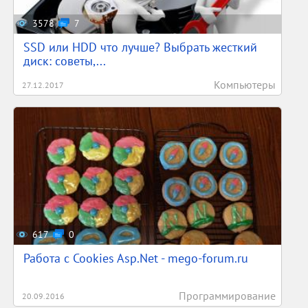
3578
7
SSD или HDD что лучше? Выбрать жесткий
диск: советы,...
Компьютеры
27.12.2017
617
0
Работа с Cookies Asp.Net - mego-forum.ru
Программирование
20.09.2016