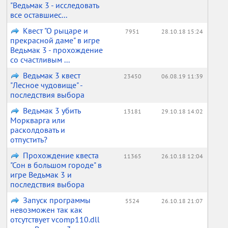
"Ведьмак 3 - исследовать
все оставшиес...
Квест "О рыцаре и
7951
28.10.18 15:24
прекрасной даме" в игре
Ведьмак 3 - прохождение
со счастливым ...
Ведьмак 3 квест
23450
06.08.19 11:39
"Лесное чудовище" -
последствия выбора
Ведьмак 3 убить
13181
29.10.18 14:02
Моркварга или
расколдовать и
отпустить?
Прохождение квеста
11365
26.10.18 12:04
"Сон в большом городе" в
игре Ведьмак 3 и
последствия выбора
Запуск программы
5524
26.10.18 21:07
невозможен так как
отсутствует vcomp110.dll