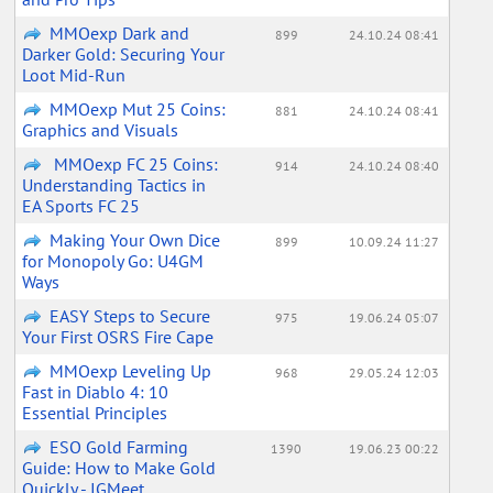
MMOexp Dark and
899
24.10.24 08:41
Darker Gold: Securing Your
Loot Mid-Run
MMOexp Mut 25 Coins:
881
24.10.24 08:41
Graphics and Visuals
MMOexp FC 25 Coins:
914
24.10.24 08:40
Understanding Tactics in
EA Sports FC 25
Making Your Own Dice
899
10.09.24 11:27
for Monopoly Go: U4GM
Ways
EASY Steps to Secure
975
19.06.24 05:07
Your First OSRS Fire Cape
MMOexp Leveling Up
968
29.05.24 12:03
Fast in Diablo 4: 10
Essential Principles
ESO Gold Farming
1390
19.06.23 00:22
Guide: How to Make Gold
Quickly - IGMeet