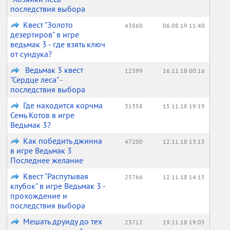
последствия выбора
Квест "Золото
43860
06.08.19 11:40
дезертиров" в игре
ведьмак 3 - где взять ключ
от сундука?
Ведьмак 3 квест
12399
16.11.18 00:16
"Сердце леса" -
последствия выбора
Где находится корчма
31358
15.11.18 19:19
Семь Котов в игре
Ведьмак 3?
Как победить джинна
47200
12.11.18 13:15
в игре Ведьмак 3
Последнее желание
Квест "Распутывая
25766
12.11.18 14:15
клубок" в игре Ведьмак 3 -
прохождение и
последствия выбора
Мешать друиду до тех
23712
19.11.18 19:05