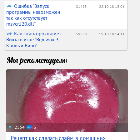
Ошибка "Запуск
21495
22.10.18 15:06
программы невозможен
так как отсутствует
msvcr120.dll"
Как снять проклятие с
59588
19.10.18 14:11
Вихта в игре "Ведьмак 3
Кровь и Вино"
Мы рекомендуем:
2554
3
Рецепт как сделать слайм в домашних