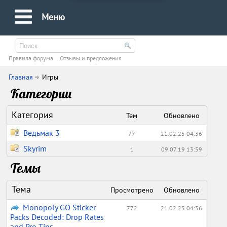
Меню
Правила форума
Oтзывы и предложения
Главная
Игры
Категории
Категория
Тем
Обновлено
Ведьмак 3
77
21.02.25 04:36
Skyrim
1
09.07.19 13:59
Темы
Тема
Просмотрено
Обновлено
Monopoly GO Sticker
772
21.02.25 04:36
Packs Decoded: Drop Rates
and Pro Tips