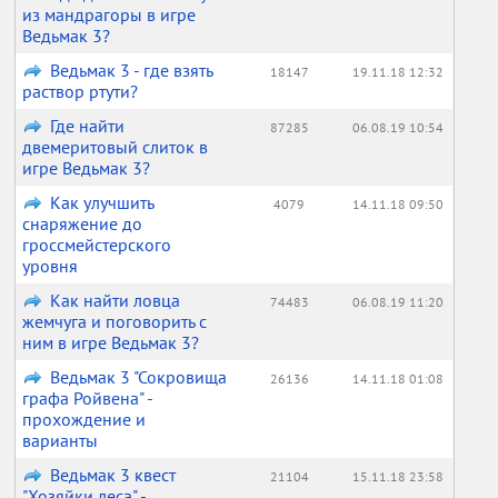
из мандрагоры в игре
Ведьмак 3?
Ведьмак 3 - где взять
18147
19.11.18 12:32
раствор ртути?
Где найти
87285
06.08.19 10:54
двемеритовый слиток в
игре Ведьмак 3?
Как улучшить
4079
14.11.18 09:50
снаряжение до
гроссмейстерского
уровня
Как найти ловца
74483
06.08.19 11:20
жемчуга и поговорить с
ним в игре Ведьмак 3?
Ведьмак 3 "Сокровища
26136
14.11.18 01:08
графа Ройвена" -
прохождение и
варианты
Ведьмак 3 квест
21104
15.11.18 23:58
"Хозяйки леса" -