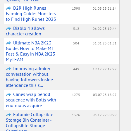
D2R High Runes
1398
01.03.23 21:14
Farming Guide: Monsters
to Find High Runes 2023
Diablo 4 allows
512
06.02.23 19:44
character creation
Ultimate NBA 2K23
504
31.01.23 01:51
Guide: How to Make MT
Fast & Easy in NBA 2K23
MyTEAM
Improving admirer-
449
19.12.22 17:22
conversation without
having followers inside
attendance this s...
Canes wrap period
1275
03.07.23 18:27
sequence with Bolts with
enormous acquire
Folomie Collapsible
1326
05.12.22 00:29
Storage Bin Container -
Collapsible Storage