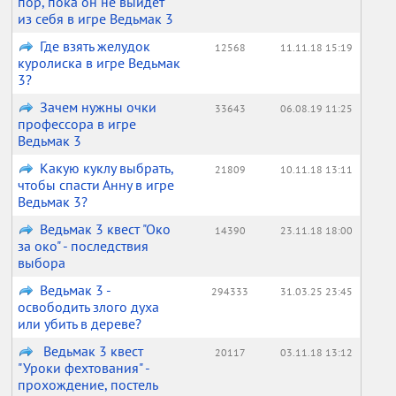
пор, пока он не выйдет
из себя в игре Ведьмак 3
Где взять желудок
12568
11.11.18 15:19
куролиска в игре Ведьмак
3?
Зачем нужны очки
33643
06.08.19 11:25
профессора в игре
Ведьмак 3
Какую куклу выбрать,
21809
10.11.18 13:11
чтобы спасти Анну в игре
Ведьмак 3?
Ведьмак 3 квест "Око
14390
23.11.18 18:00
за око" - последствия
выбора
Ведьмак 3 -
294333
31.03.25 23:45
освободить злого духа
или убить в дереве?
Ведьмак 3 квест
20117
03.11.18 13:12
"Уроки фехтования" -
прохождение, постель