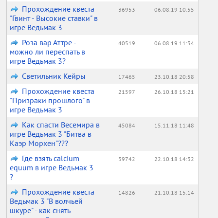
Прохождение квеста
36953
06.08.19 10:55
"Гвинт - Высокие ставки" в
игре Ведьмак 3
Роза вар Аттре -
40519
06.08.19 11:34
можно ли переспать в
игре Ведьмак 3?
Светильник Кейры
17465
23.10.18 20:58
Прохождение квеста
21597
26.10.18 15:21
"Призраки прошлого" в
игре Ведьмак 3
Как спасти Весемира в
45084
15.11.18 11:48
игре Ведьмак 3 "Битва в
Каэр Морхен"???
Где взять calcium
39742
22.10.18 14:32
equum в игре Ведьмак 3
?
Прохождение квеста
14826
21.10.18 15:14
Ведьмак 3 "В волчьей
шкуре" - как снять