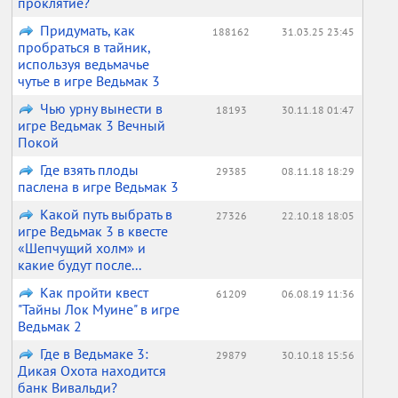
проклятие?
Придумать, как
188162
31.03.25 23:45
пробраться в тайник,
используя ведьмачье
чутье в игре Ведьмак 3
Чью урну вынести в
18193
30.11.18 01:47
игре Ведьмак 3 Вечный
Покой
Где взять плоды
29385
08.11.18 18:29
паслена в игре Ведьмак 3
Какой путь выбрать в
27326
22.10.18 18:05
игре Ведьмак 3 в квесте
«Шепчущий холм» и
какие будут после...
Как пройти квест
61209
06.08.19 11:36
"Тайны Лок Муине" в игре
Ведьмак 2
Где в Ведьмаке 3:
29879
30.10.18 15:56
Дикая Охота находится
банк Вивальди?