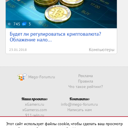
745
3
Будет ли регулироваться криптовалюта?
Облажение нало...
Компьютеры
23.01.2018
Реклама
Mego-Forum.ru
Правила
Что такое рейтинг?
Наши проекты:
Контакты:
xGamers.ru
info@mego-forum.ru
xGamerss.com
Написать нам
911-win.ru
911-win.com
Этот сайт использует файлы cookie, чтобы сделать ваш просмотр