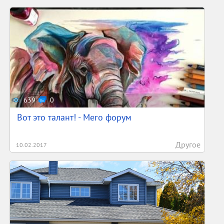
639
0
Вот это талант! - Мего форум
Другое
10.02.2017