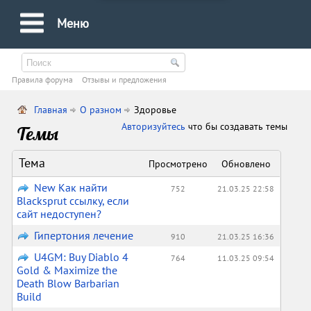
Меню
Правила форума
Oтзывы и предложения
Главная
О разном
Здоровье
Авторизуйтесь
что бы создавать темы
Темы
Тема
Просмотрено
Обновлено
New Как найти
752
21.03.25 22:58
Blacksprut ссылку, если
сайт недоступен?
Гипертония лечение
910
21.03.25 16:36
U4GM: Buy Diablo 4
764
11.03.25 09:54
Gold & Maximize the
Death Blow Barbarian
Build