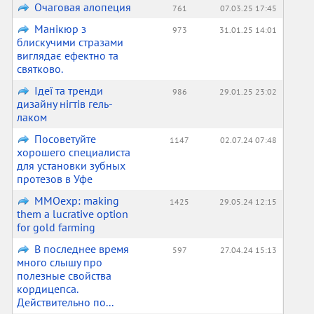
Очаговая алопеция
761
07.03.25 17:45
Манікюр з
973
31.01.25 14:01
блискучими стразами
виглядає ефектно та
святково.
Ідеї та тренди
986
29.01.25 23:02
дизайну нігтів гель-
лаком
Посоветуйте
1147
02.07.24 07:48
хорошего специалиста
для установки зубных
протезов в Уфе
MMOexp: making
1425
29.05.24 12:15
them a lucrative option
for gold farming
В последнее время
597
27.04.24 15:13
много слышу про
полезные свойства
кордицепса.
Действительно по...