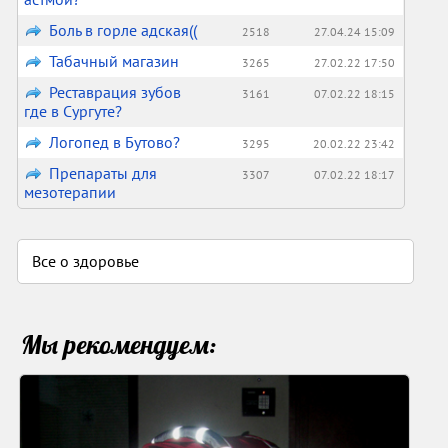
Боль в горле адская((
2518
27.04.24 15:09
Табачный магазин
3265
27.02.22 17:50
Реставрация зубов
3161
07.02.22 18:15
где в Сургуте?
Логопед в Бутово?
3295
20.02.22 23:42
Препараты для
3307
07.02.22 18:17
мезотерапии
Все о здоровье
Мы рекомендуем: