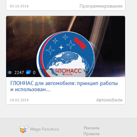
Программирование
03.10.2016
2247
0
ГЛОННАС для автомобиля: принцип работы
и использован...
Автомобили
18.02.2019
Реклама
Mego-Forum.ru
Правила