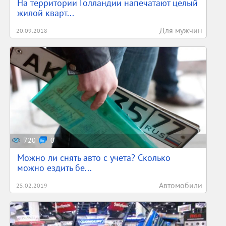
На территории Голландии напечатают целый
жилой кварт...
Для мужчин
20.09.2018
720
0
Можно ли снять авто с учета? Сколько
можно ездить бе...
Автомобили
25.02.2019