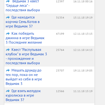
Ведьмак 3 квест
12397
16.11.18 00:16
"Сердце леса" -
последствия выбора
Где находится
31354
15.11.18 19:19
корчма Семь Котов в
игре Ведьмак 3?
Как победить
47199
12.11.18 13:15
джинна в игре Ведьмак
3 Последнее желание
Квест "Распутывая
25764
12.11.18 14:15
клубок" в игре Ведьмак 3
- прохождение и
последствия выбора
Мешать друиду до
23707
19.11.18 19:05
тех пор, пока он не
выйдет из себя в игре
Ведьмак 3
Где взять желудок
12566
11.11.18 15:19
куролиска в игре
Ведьмак 3?