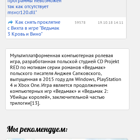
программы невозможен
так как отсутствует
msvcr120.dll"
Как снять проклятие
59578
19.10.18 14:11
с Вихта в игре "Ведьмак
3 Кровь и Вино"
Мультиплатформенная компьютерная ролевая
игра, разработанная польской студией CD Projekt
RED по мотивам серии романов «Ведьмак»
польского писателя Анджея Сапковского,
выпущенная в 2015 году для Windows, PlayStation
4 и Xbox One. Игра является продолжением
компьютерных игр «Ведьмак» и «Ведьмак 2:
Убийцы королей», заключительной частью
трилогии[13].
Мы рекомендуем: