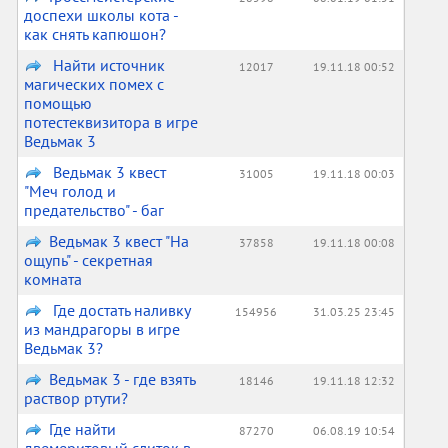
доспехи школы кота -
как снять капюшон?
Найти источник
12017
19.11.18 00:52
магических помех с
помощью
потестеквизитора в игре
Ведьмак 3
Ведьмак 3 квест
31005
19.11.18 00:03
"Меч голод и
предательство" - баг
Ведьмак 3 квест "На
37858
19.11.18 00:08
ощупь" - секретная
комната
Где достать наливку
154956
31.03.25 23:45
из мандрагоры в игре
Ведьмак 3?
Ведьмак 3 - где взять
18146
19.11.18 12:32
раствор ртути?
Где найти
87270
06.08.19 10:54