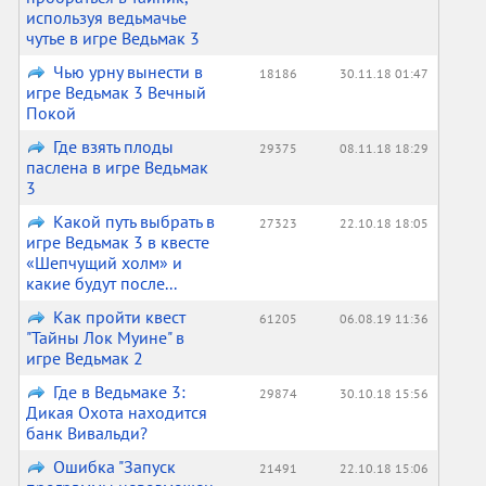
используя ведьмачье
чутье в игре Ведьмак 3
Чью урну вынести в
18186
30.11.18 01:47
игре Ведьмак 3 Вечный
Покой
Где взять плоды
29375
08.11.18 18:29
паслена в игре Ведьмак
3
Какой путь выбрать в
27323
22.10.18 18:05
игре Ведьмак 3 в квесте
«Шепчущий холм» и
какие будут после...
Как пройти квест
61205
06.08.19 11:36
"Тайны Лок Муине" в
игре Ведьмак 2
Где в Ведьмаке 3:
29874
30.10.18 15:56
Дикая Охота находится
банк Вивальди?
Ошибка "Запуск
21491
22.10.18 15:06