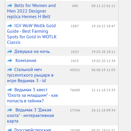
Belts for Women and
490
09.11.22 01:12
Men 2022 Designer
replica Hermes H Belt
IGV WoW Wotlk Gold
1887
19.10.22 18:47
Guide - Best Farming
Spots for Gold in WOTLK
Classic
Девушка на ночь.
2632
29.03.20 18:11
Компания
2415
19.02.20 12:34
Стальной меч
45021
06.08.19 11:03
туссентского рыцаря в
игре Ведьмак 3 - id
Ведьмак 3 квест
76680
21.11.18 23:33
"Охота за младшим" - как
попасть в тайник?
Ведьмак 3 "Дикая
17546
26.11.18 09:34
охота" - интерактивная
карта
Гроссмейстерские
28598
08.01.19 01:51