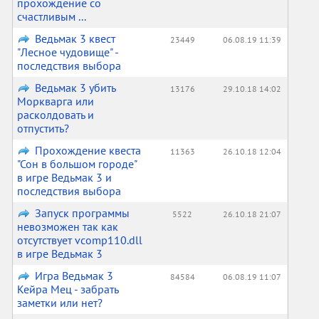
прохождение со
счастливым ...
Ведьмак 3 квест
23449
06.08.19 11:39
"Лесное чудовище" -
последствия выбора
Ведьмак 3 убить
13176
29.10.18 14:02
Моркварга или
расколдовать и
отпустить?
Прохождение квеста
11363
26.10.18 12:04
"Сон в большом городе"
в игре Ведьмак 3 и
последствия выбора
Запуск программы
5522
26.10.18 21:07
невозможен так как
отсутствует vcomp110.dll
в игре Ведьмак 3
Игра Ведьмак 3
84584
06.08.19 11:07
Кейра Мец - забрать
заметки или нет?