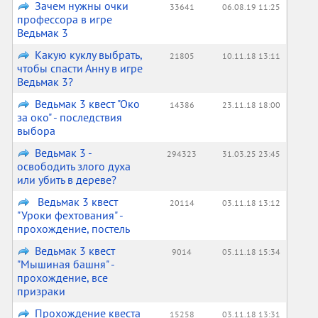
Зачем нужны очки
33641
06.08.19 11:25
профессора в игре
Ведьмак 3
Какую куклу выбрать,
21805
10.11.18 13:11
чтобы спасти Анну в игре
Ведьмак 3?
Ведьмак 3 квест "Око
14386
23.11.18 18:00
за око" - последствия
выбора
Ведьмак 3 -
294323
31.03.25 23:45
освободить злого духа
или убить в дереве?
Ведьмак 3 квест
20114
03.11.18 13:12
"Уроки фехтования" -
прохождение, постель
Ведьмак 3 квест
9014
05.11.18 15:34
"Мышиная башня" -
прохождение, все
призраки
Прохождение квеста
15258
03.11.18 13:31