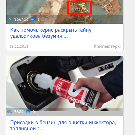
166413
1
Как помочь керис раскрыть тайну
удальрикова безумия ...
Компьютеры
18.12.2018
7887
0
Присадки в бензин для очистки инжектора,
топливной с...