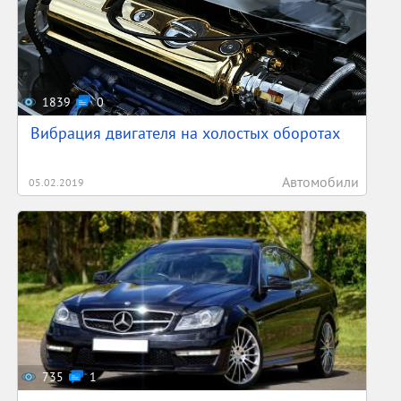
1839
0
Вибрация двигателя на холостых оборотах
Автомобили
05.02.2019
735
1