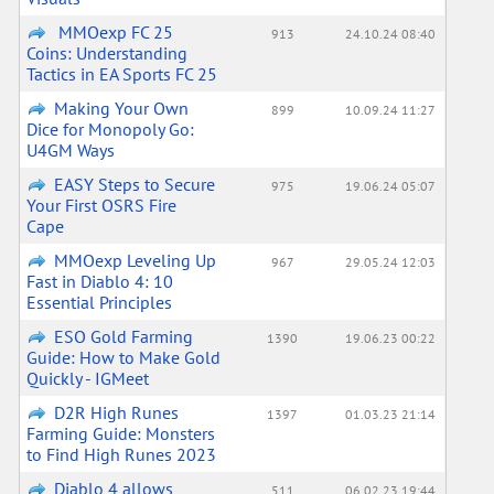
MMOexp FC 25
913
24.10.24 08:40
Coins: Understanding
Tactics in EA Sports FC 25
Making Your Own
899
10.09.24 11:27
Dice for Monopoly Go:
U4GM Ways
EASY Steps to Secure
975
19.06.24 05:07
Your First OSRS Fire
Cape
MMOexp Leveling Up
967
29.05.24 12:03
Fast in Diablo 4: 10
Essential Principles
ESO Gold Farming
1390
19.06.23 00:22
Guide: How to Make Gold
Quickly - IGMeet
D2R High Runes
1397
01.03.23 21:14
Farming Guide: Monsters
to Find High Runes 2023
Diablo 4 allows
511
06.02.23 19:44