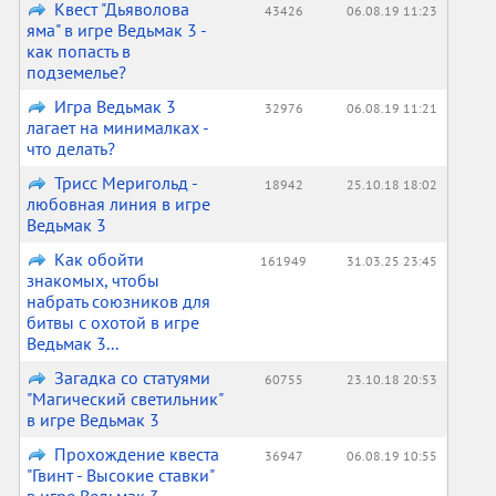
Квест "Дьяволова
43426
06.08.19 11:23
яма" в игре Ведьмак 3 -
как попасть в
подземелье?
Игра Ведьмак 3
32976
06.08.19 11:21
лагает на минималках -
что делать?
Трисс Меригольд -
18942
25.10.18 18:02
любовная линия в игре
Ведьмак 3
Как обойти
161949
31.03.25 23:45
знакомых, чтобы
набрать союзников для
битвы с охотой в игре
Ведьмак 3...
Загадка со статуями
60755
23.10.18 20:53
"Магический светильник"
в игре Ведьмак 3
Прохождение квеста
36947
06.08.19 10:55
"Гвинт - Высокие ставки"