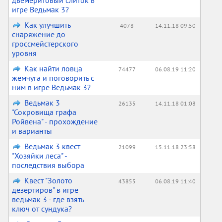
двемеритовый слиток в
игре Ведьмак 3?
Как улучшить
4078
14.11.18 09:50
снаряжение до
гроссмейстерского
уровня
Как найти ловца
74477
06.08.19 11:20
жемчуга и поговорить с
ним в игре Ведьмак 3?
Ведьмак 3
26135
14.11.18 01:08
"Сокровища графа
Ройвена" - прохождение
и варианты
Ведьмак 3 квест
21099
15.11.18 23:58
"Хозяйки леса" -
последствия выбора
Квест "Золото
43855
06.08.19 11:40
дезертиров" в игре
ведьмак 3 - где взять
ключ от сундука?