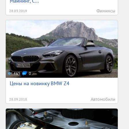
Майнинг, С...
Фининсы
28.03.2019
465
0
Цены на новинку BMW Z4
Автомобили
28.09.2018