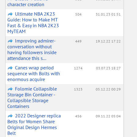
character creation
Ultimate NBA 2K23
504
31.01.23 01:51
Guide: How to Make MT
Fast & Easy in NBA 2K23
MyTEAM
Improving admirer-
449
19.12.22 17:22
conversation without
having followers inside
attendance this s...
Canes wrap period
1274
03.07.23 18:27
sequence with Bolts with
enormous acquire
Folomie Collapsible
1323
05.12.22 00:29
Storage Bin Container -
Collapsible Storage
Containers
2022 Designer replica
456
09.11.22 05:04
Belts for Women Share
Original Design Hermes
Belt