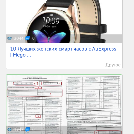
2044
0
10 Лучших женских смарт часов c AliExpress
| Mego-...
Другое
1947
0