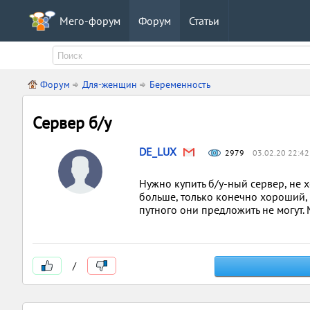
Мего-форум
Форум
Статьи
Форум
Для-женщин
Беременность
Сервер б/у
DE_LUX
2979
03.02.20 22:42
Нужно купить б/у-ный сервер, не х
больше, только конечно хороший,
путного они предложить не могут.
/