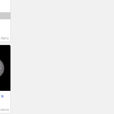
Авто
 в
алюта