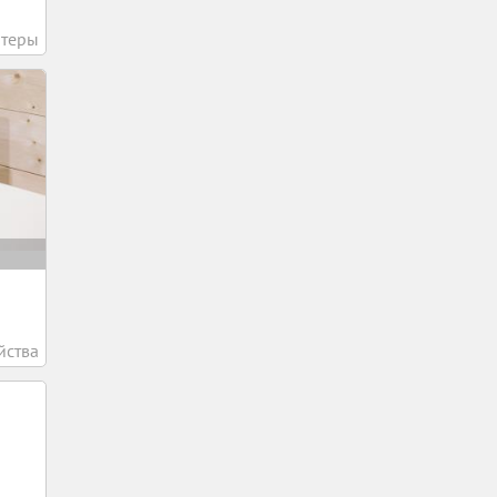
теры
йства