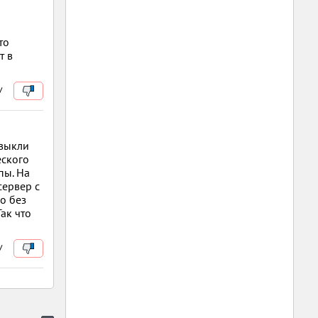
то
т в
/
ивыкли
еского
пы. На
сервер с
о без
ак что
/