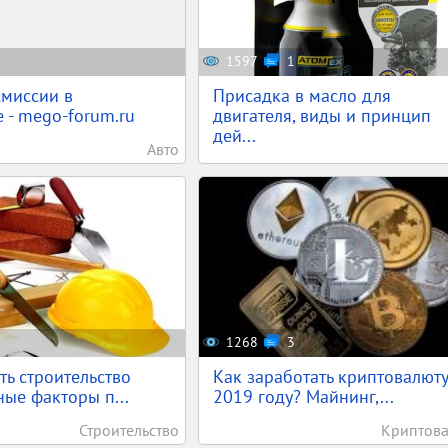
1597
1
смиссии в
Присадка в масло для
 - mego-forum.ru
двигателя, виды и принцип
дей...
Авто
1268
3
ть строительство
Как заработать криптовалюту
ые факторы п...
2019 году? Майнинг,...
Строительство
Криптов