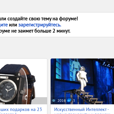
или создайте свою тему на форуме!
дите
или
зарегистрируйтесь.
руме не заимет больше 2 минут.
2016
3
учших подарков на 23
Искусственный Интеллект -