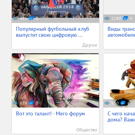
481
0
1180
0
Популярный футбольный клуб
Виды тран
выпустит свою цифровую ...
автомобиле
Другое
639
0
950
6
Вот это талант! - Мего форум
С чего нача
дома? Важн
Общество