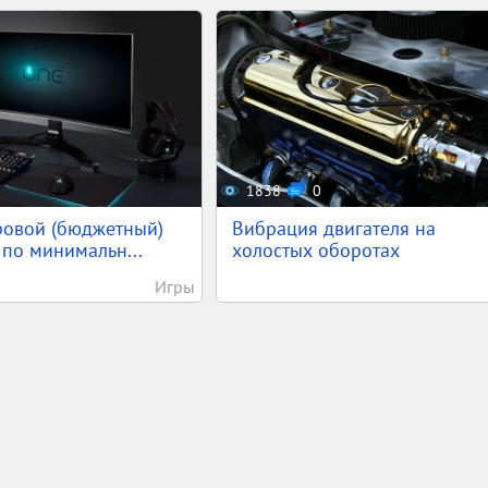
1838
0
ровой (бюджетный)
Вибрация двигателя на
по минимальн...
холостых оборотах
Игры