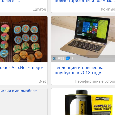
оллеге |...
новые горизонты и возмож...
Другое
Компью
955
3
okies Asp.Net - mego-
Тенденции и новшества
ноутбуков в 2018 году
.Net
Перифирийные устро