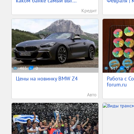
каком банке самый выг...
Февраля | К
Кредит
465
0
617
0
Цены на новинку BMW Z4
Работа с Co
forum.ru
Авто