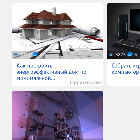
2417
4
3875
6
Как построить
Собрать иг
энергоэффективный дом по
компьютер 
минимальной...
Строительство