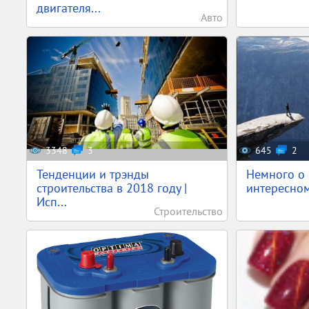
двигателя...
Авто
3348
3
645
2
Тенденции и трэнды
Немного о 
строительства в 2018 году |
интересном
Исп...
Строительство