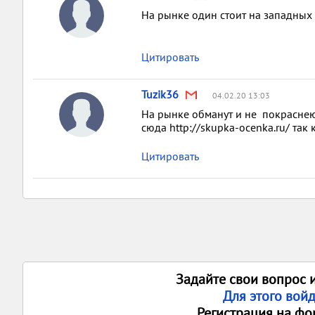
На рынке один стоит на западных 
Цитировать
Tuzik36
04.02.20 13:03
На рынке обманут и не покраснеют
сюда http://skupka-ocenka.ru/ так
Цитировать
Задайте свои вопрос 
Для этого вой
Регистрация на фо