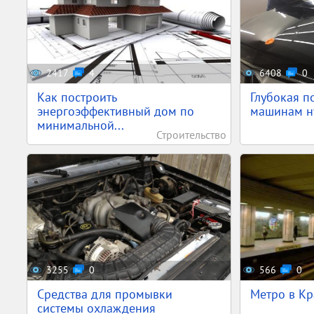
2417
4
6408
0
Как построить
Глубокая п
энергоэффективный дом по
машинам ну
минимальной...
Строительство
3255
0
566
0
Средства для промывки
Метро в Кр
системы охлаждения