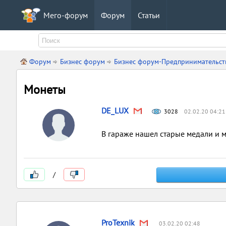
Мего-форум
Форум
Статьи
Форум
Бизнес форум
Бизнес форум-Предпринимательст
Монеты
DE_LUX
3028
02.02.20 04:21
В гараже нашел старые медали и м
/
ProTexnik
03.02.20 02:48