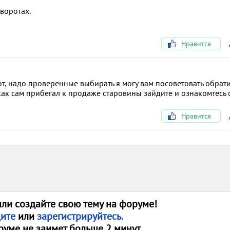
воротах.
Нравится
, надо проверенные выбирать я могу вам посоветовать обрати
 как сам прибегал к продаже старовины зайдите и ознакомтесь 
Нравится
или создайте свою тему на форуме!
дите
или
зарегистрируйтесь.
руме не заимет больше 2 минут.