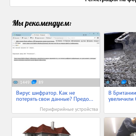
Мы рекомендуем:
1449
89
676
0
Вирус шифратор. Как не
В Британии
потерять свои данные? Предо...
увеличили б
Перифирийные устройства