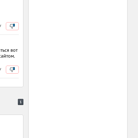
/
ться вот
сайтом.
/
1