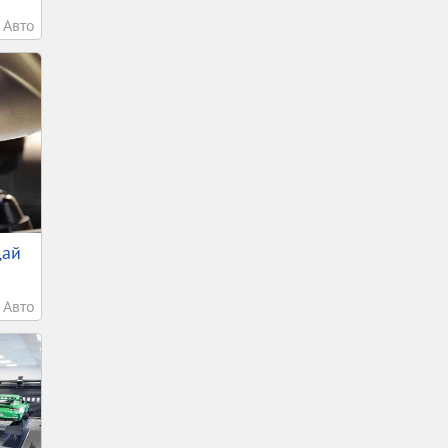
Авто
дай
Авто