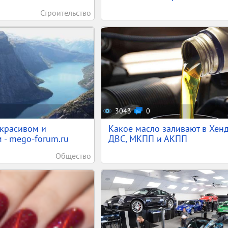
Строительство
3043
0
красивом и
Какое масло заливают в Хен
 - mego-forum.ru
ДВС, МКПП и АКПП
Общество