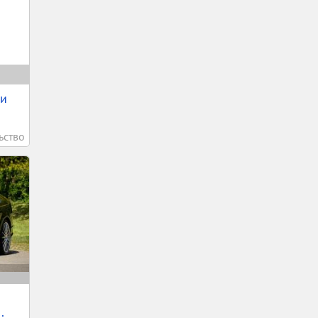
ки
ьство
.