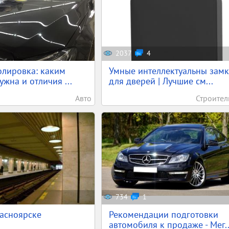
2037
4
олировка: каким
Умные интеллектуальны зам
жна и отличия ...
для дверей | Лучшие см...
Авто
Строител
734
1
асноярске
Рекомендации подготовки
автомобиля к продаже - Мег..