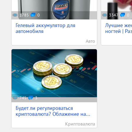
1785
0
3347
0
Гелевый аккумулятор для
Лучшие жен
автомобиля
ногтей | Ра
Авто
745
3
Будет ли регулироваться
криптовалюта? Облажение на...
Криптовалюта