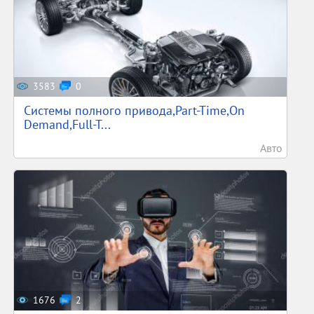
3583
0
Системы полного привода,Part-Time,On
Demand,Full-T...
Авто
1676
2