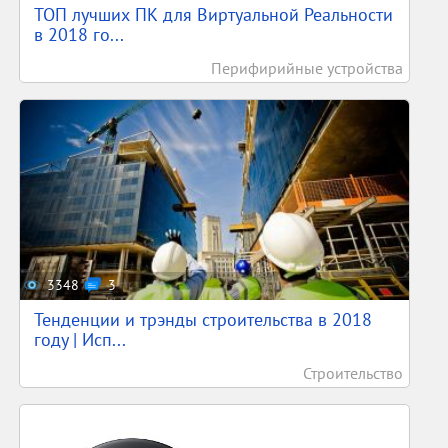
ТОП лучших ПК для Виртуальной Реальности
в 2018 го...
Перифирийные устройства
3348
3
Тенденции и трэнды строительства в 2018
году | Исп...
Строительство