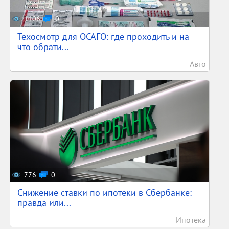
1106
0
Техосмотр для ОСАГО: где проходить и на
что обрати...
Авто
776
0
Снижение ставки по ипотеки в Сбербанке:
правда или...
Ипотека