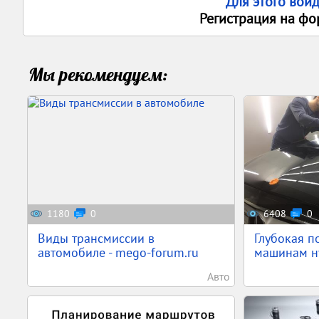
Для этого вой
Регистрация на фо
Мы рекомендуем:
1180
0
6408
0
Виды трансмиссии в
Глубокая п
автомобиле - mego-forum.ru
машинам ну
Авто