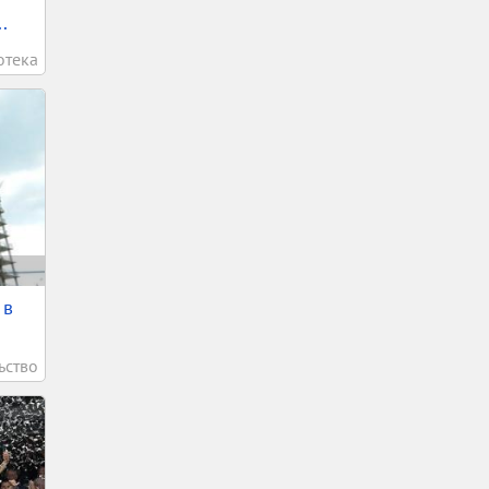
.
отека
 в
ьство