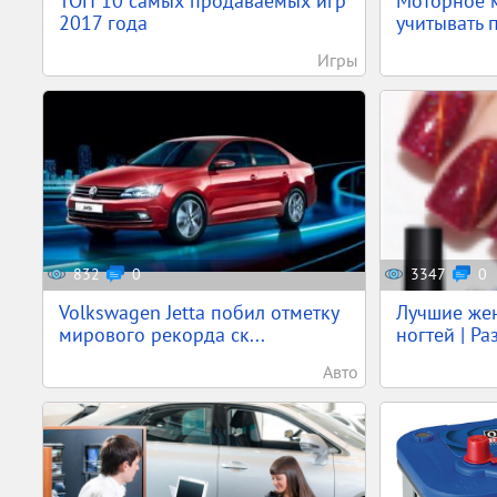
ТОП 10 самых продаваемых игр
Моторное м
2017 года
учитывать 
Игры
832
0
3347
0
Volkswagen Jetta побил отметку
Лучшие жен
мирового рекорда ск...
ногтей | Ра
Авто