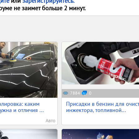
дите
или
зарегистрируйтесь.
руме не заимет больше 2 минут.
7884
0
олировка: каким
Присадки в бензин для очис
жна и отличия ...
инжектора, топливной...
Авто