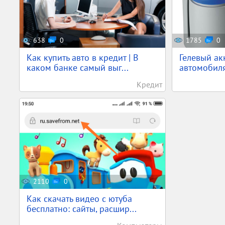
638
0
1785
0
Как купить авто в кредит | В
Гелевый ак
каком банке самый выг...
автомобил
Кредит
2110
0
Как скачать видео с ютуба
бесплатно: сайты, расшир...