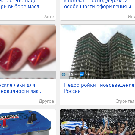
асло. Что надо
Ипотека с господдержкой:
при выборе масл...
особенности оформления и ..
Авто
Ип
1613
0
ские лаки для
Недостройки - нововведения
зновидности лак...
России
Другое
Строител