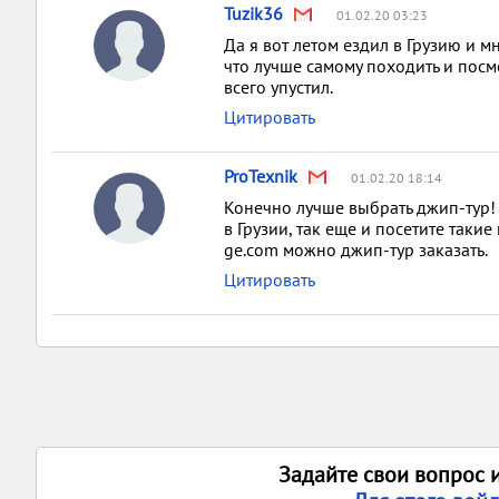
Tuzik36
01.02.20 03:23
Да я вот летом ездил в Грузию и м
что лучше самому походить и посм
всего упустил.
Цитировать
ProTexnik
01.02.20 18:14
Конечно лучше выбрать джип-тур! 
в Грузии, так еще и посетите такие 
ge.com можно джип-тур заказать.
Цитировать
Задайте свои вопрос 