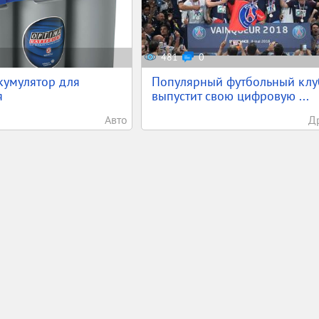
481
0
кумулятор для
Популярный футбольный клу
я
выпустит свою цифровую ...
Авто
Д