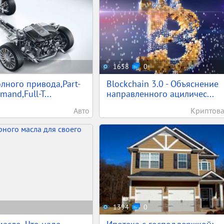
1658
0
лного привода,Part-
Blockchain 3.0 - Объяснение
and,Full-T...
направленного ациличес...
Авто
Криптов
1394
0