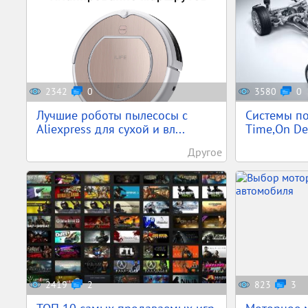
2342
0
3580
0
Лучшие роботы пылесосы с
Системы по
Aliexpress для сухой и вл...
Time,On Dem
Другое
2419
2
823
3