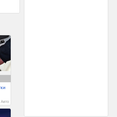
тки
Авто