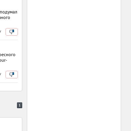
 подумал
много
/
ересного
our-
/
1