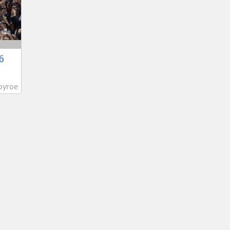
б
ругое