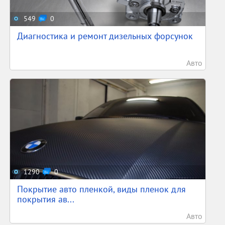
549
0
Диагностика и ремонт дизельных форсунок
Авто
1290
0
Покрытие авто пленкой, виды пленок для
покрытия ав...
Авто