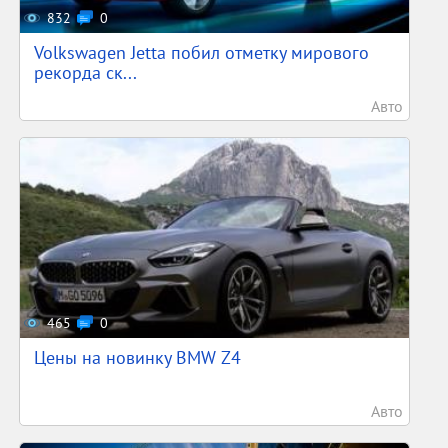
832
0
Volkswagen Jetta побил отметку мирового
рекорда ск...
Авто
465
0
Цены на новинку BMW Z4
Авто