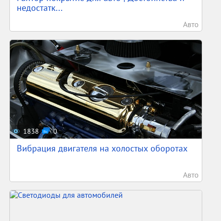
недостатк...
Авто
1838
0
Вибрация двигателя на холостых оборотах
Авто