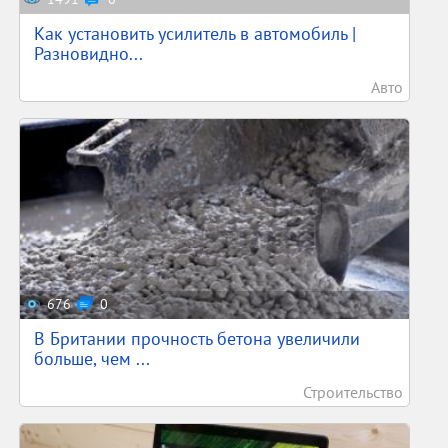
Как установить усилитель в автомобиль |
Разновидно...
Авто
676
0
В Британии прочность бетона увеличили
больше, чем ...
Строительство