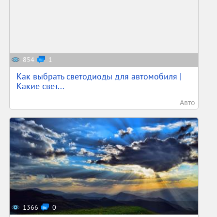
854
1
Как выбрать светодиоды для автомобиля |
Какие свет...
Авто
1366
0