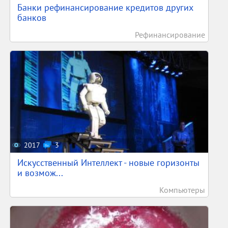
Банки рефинансирование кредитов других
банков
Рефинансирование
2017
3
Искусственный Интеллект - новые горизонты
и возмож...
Компьютеры