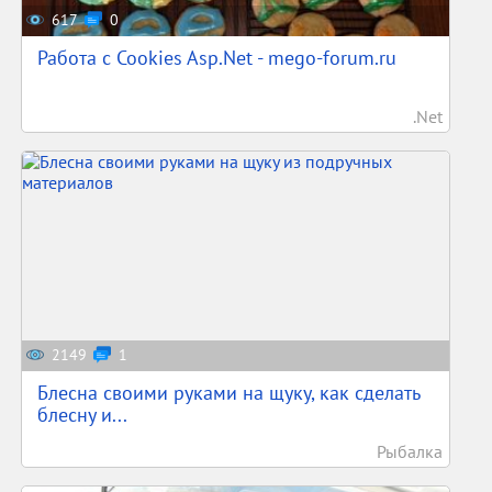
617
0
Работа с Cookies Asp.Net - mego-forum.ru
.Net
2149
1
Блесна своими руками на щуку, как сделать
блесну и...
Рыбалка