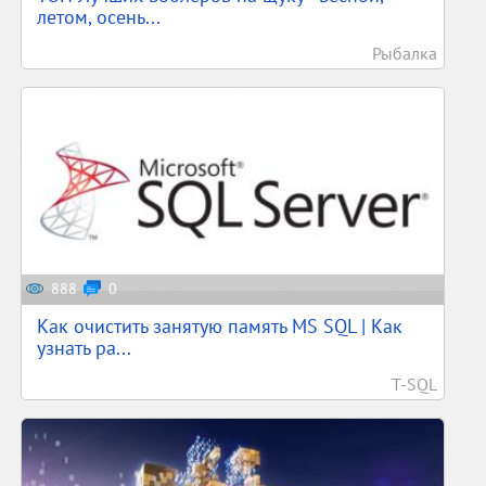
летом, осень...
Рыбалка
888
0
Как очистить занятую память MS SQL | Как
узнать ра...
T-SQL