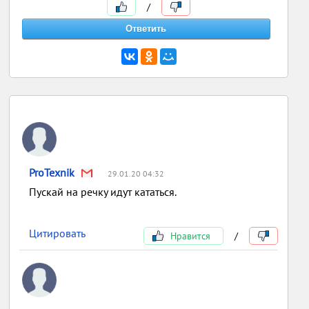
/
ProTexnik
29.01.20 04:32
Пускай на речку идут кататься.
Цитировать
Нравится
/