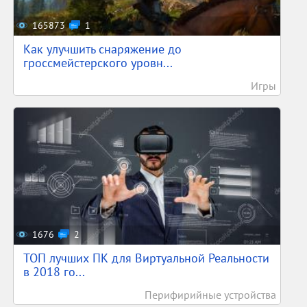
165873
1
Как улучшить снаряжение до
гроссмейстерского уровн...
Игры
1676
2
ТОП лучших ПК для Виртуальной Реальности
в 2018 го...
Перифирийные устройства