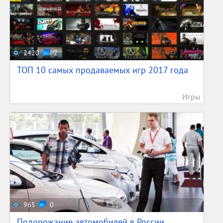
2420
2
ТОП 10 самых продаваемых игр 2017 года
Игры
965
0
Подорожание автомобилей в России