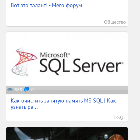
Вот это талант! - Мего форум
Общество
888
0
Как очистить занятую память MS SQL | Как
узнать ра...
T-SQL