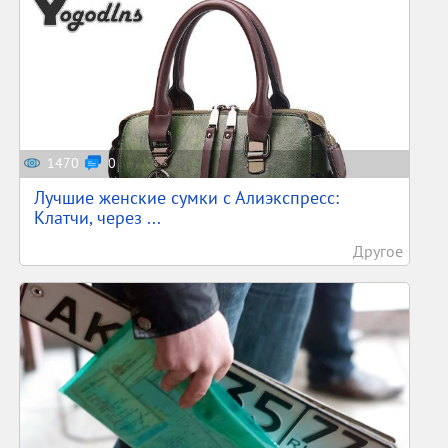
1470
0
Лучшие женские сумки с Алиэкспресс:
Клатчи, через ...
Другое