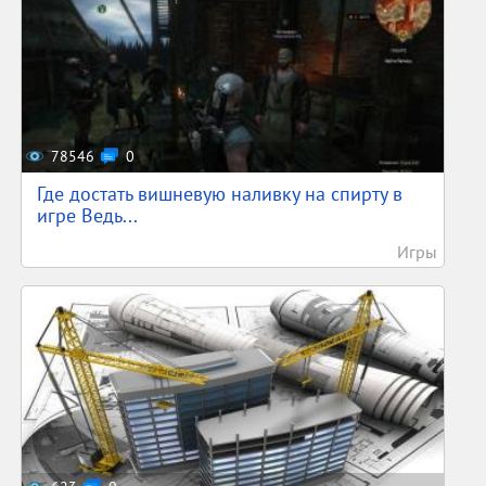
78546
0
Где достать вишневую наливку на спирту в
игре Ведь...
Игры