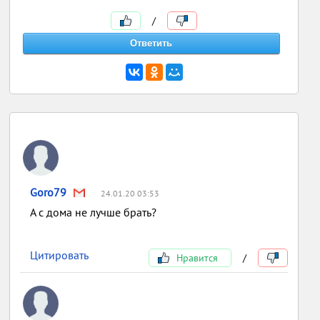
/
Goro79
24.01.20 03:53
А с дома не лучше брать?
Цитировать
Нравится
/