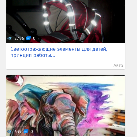
2786
0
Светоотражающие элементы для детей,
принцип работы...
Авто
639
0