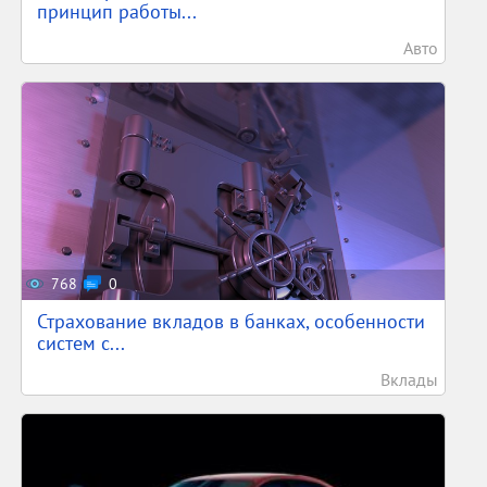
принцип работы...
Авто
768
0
Страхование вкладов в банках, особенности
систем с...
Вклады