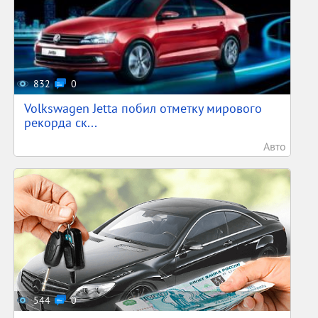
832
0
Volkswagen Jetta побил отметку мирового
рекорда ск...
Авто
544
0