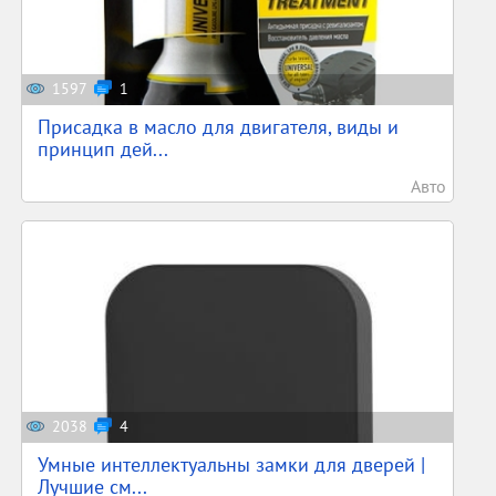
1597
1
Присадка в масло для двигателя, виды и
принцип дей...
Авто
2038
4
Умные интеллектуальны замки для дверей |
Лучшие см...