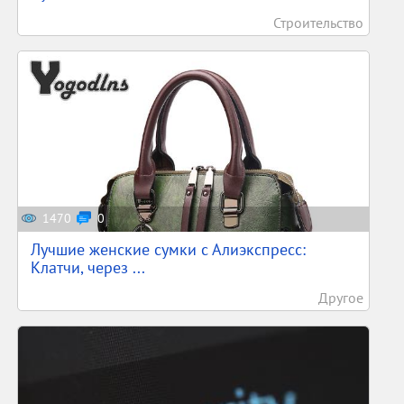
Строительство
1470
0
Лучшие женские сумки с Алиэкспресс:
Клатчи, через ...
Другое