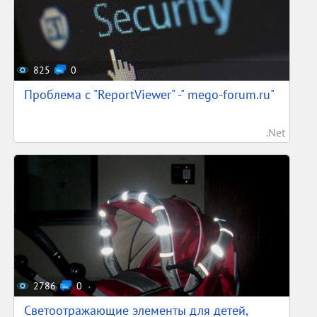
825
0
Проблема с "ReportViewer" -" mego-forum.ru"
.Net
2786
0
Светоотражающие элементы для детей,