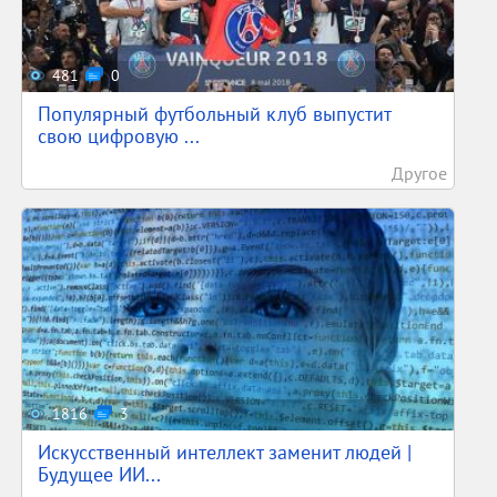
481
0
Популярный футбольный клуб выпустит
свою цифровую ...
Другое
1816
3
Искусственный интеллект заменит людей |
Будущее ИИ...