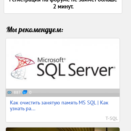
2 минут.
Мы рекомендуем:
887
0
Как очистить занятую память MS SQL | Как
узнать ра...
T-SQL