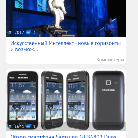
2017
3
Искусственный Интеллект - новые горизонты
и возмож...
Компьютеры
1641
1
Обзор смартфона Samsung GT-S6802 Duos