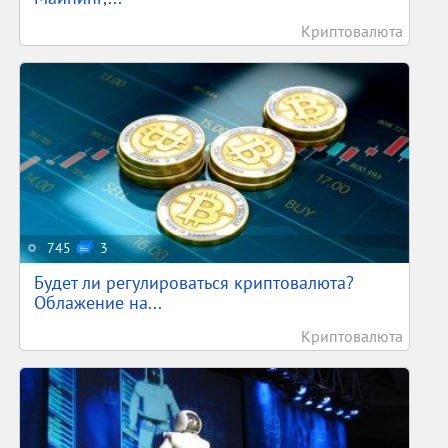
Криптовалюта
745
3
Будет ли регулироваться криптовалюта?
Облажение на...
Криптовалюта