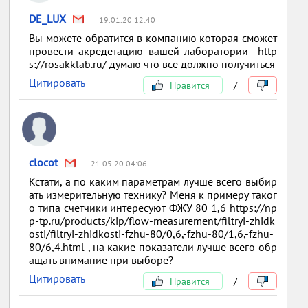
DE_LUX
19.01.20 12:40
Вы можете обратится в компанию которая сможет
провести акредетацию вашей лаборатории http
s://rosakklab.ru/ думаю что все должно получиться
Цитировать
Нравится
/
clocot
21.05.20 04:06
Кстати, а по каким параметрам лучше всего выбир
ать измерительную технику? Меня к примеру таког
о типа счетчики интересуют ФЖУ 80 1,6 https://np
p-tp.ru/products/kip/flow-measurement/filtryi-zhidk
osti/filtryi-zhidkosti-fzhu-80/0,6,-fzhu-80/1,6,-fzhu-
80/6,4.html , на какие показатели лучше всего обр
ащать внимание при выборе?
Цитировать
Нравится
/