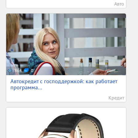
Авто
864
0
Автокредит с господдержкой: как работает
программа...
Кредит