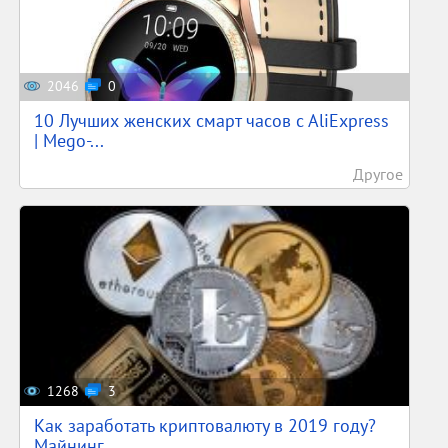
2046
0
10 Лучших женских смарт часов c AliExpress
| Mego-...
Другое
1268
3
Как заработать криптовалюту в 2019 году?
Майнинг,...