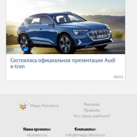
768
0
Состоялась официальная презентация Audi
e-tron
Авто
Реклама
Mego-Forum.ru
Правила
Что такое рейтинг?
Наши проекты:
Контакты:
xGamers.ru
info@mego-forum.ru