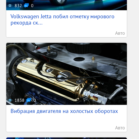
832
0
Volkswagen Jetta побил отметку мирового
рекорда ск...
Авто
1838
0
Вибрация двигателя на холостых оборотах
Авто