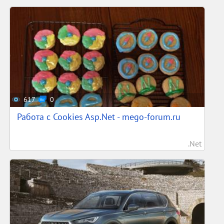
617
0
Работа с Cookies Asp.Net - mego-forum.ru
.Net