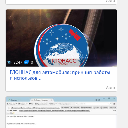
Авто
2247
0
ГЛОННАС для автомобиля: принцип работы
и использов...
Авто