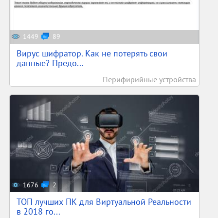
1449
89
Вирус шифратор. Как не потерять свои
данные? Предо...
Перифирийные устройства
1676
2
ТОП лучших ПК для Виртуальной Реальности
в 2018 го...