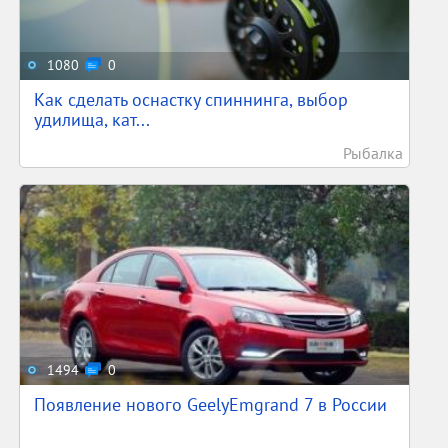
1080
0
Как сделать оснастку спиннинга, выбор
удилища, кат...
Рыбалка
1494
0
Появление нового GeelyEmgrand 7 в России