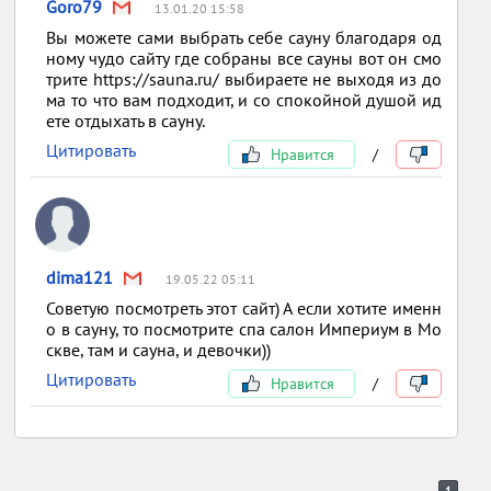
Goro79
13.01.20 15:58
Вы можете сами выбрать себе сауну благодаря од
ному чудо сайту где собраны все сауны вот он смо
трите https://sauna.ru/ выбираете не выходя из до
ма то что вам подходит, и со спокойной душой ид
ете отдыхать в сауну.
Цитировать
Нравится
/
dima121
19.05.22 05:11
Советую посмотреть этот сайт) А если хотите именн
о в сауну, то посмотрите спа салон Империум в Мо
скве, там и сауна, и девочки))
Цитировать
Нравится
/
1