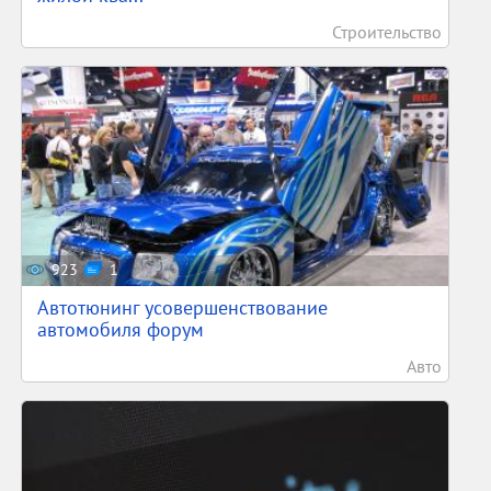
Строительство
923
1
Автотюнинг усовершенствование
автомобиля форум
Авто