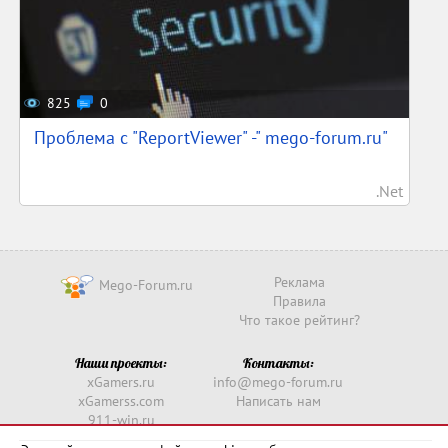
825
0
Проблема с "ReportViewer" -" mego-forum.ru"
.Net
Реклама
Mego-Forum.ru
Правила
Что такое рейтинг?
Наши проекты:
Контакты:
xGamers.ru
info@mego-forum.ru
xGamerss.com
Написать нам
911-win.ru
911-win.com