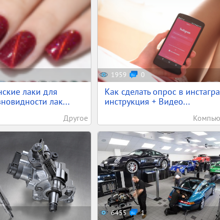
1959
0
ские лаки для
Как сделать опрос в инстагра
зновидности лак...
инструкция + Видео...
Другое
Компью
6455
1