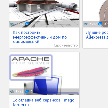
2417
4
2342
0
Как построить
Лучшие ро
энергоэффективный дом по
Aliexpress 
минимальной...
Строительство
5461
0
1c отладка веб-сервисов - mego-
forum.ru