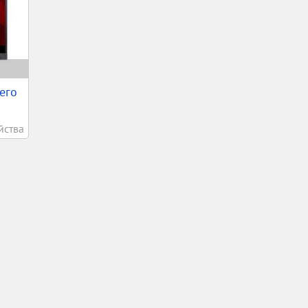
его
йства