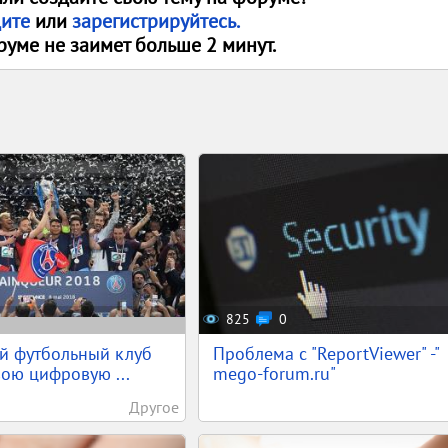
дите
или
зарегистрируйтесь.
руме не заимет больше 2 минут.
825
0
й футбольный клуб
Проблема с "ReportViewer" -"
вою цифровую ...
mego-forum.ru"
Другое