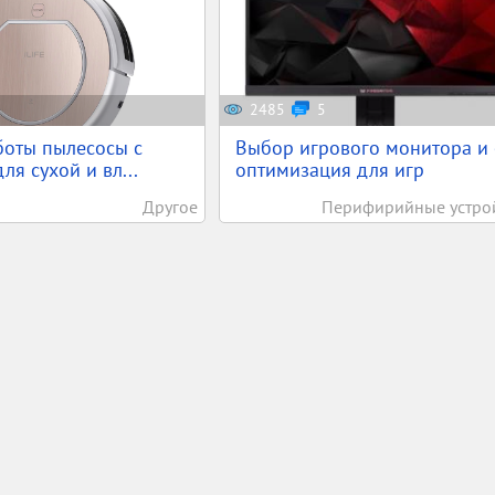
2485
5
боты пылесосы с
Выбор игрового монитора и 
для сухой и вл...
оптимизация для игр
Другое
Перифирийные устро