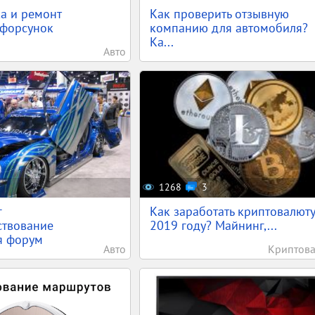
а и ремонт
Как проверить отзывную
 форсунок
компанию для автомобиля?
Ка...
Авто
1268
3
г
Как заработать криптовалюту
ствование
2019 году? Майнинг,...
я форум
Авто
Криптов