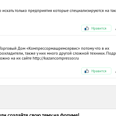
о искать только предприятия которые специализируются на та
Нравится
Торговый Дом «Компрессормашремсервис» потому что в их
оохладители, также у них много другой сложной техники. Под
ожно на их сайте http://kazancompressor.ru
Нравится
или создайте свою тему на форуме!