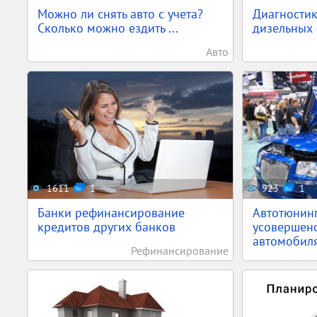
Можно ли снять авто с учета?
Диагностик
Сколько можно ездить ...
дизельных
Авто
1611
1
923
1
Банки рефинансирование
Автотюнин
кредитов других банков
усовершен
автомобил
Рефинансирование