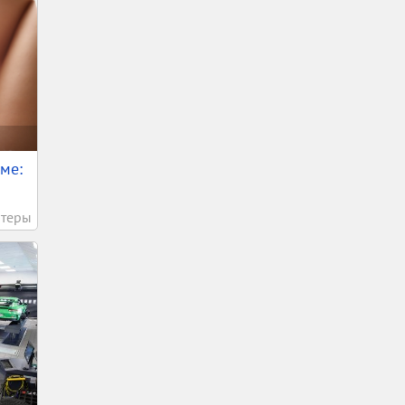
ме:
теры