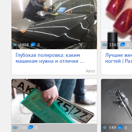
6408
0
3347
0
Глубокая полировка: каким
Лучшие жен
машинам нужна и отличия ...
ногтей | Ра
Авто
720
0
549
0