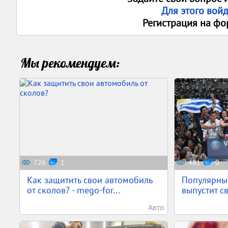
Для этого вой
Регистрация на фо
Мы рекомендуем:
726
1
481
0
Как защитить свои автомобиль
Популярны
от сколов? - mego-for...
выпустит с
Авто