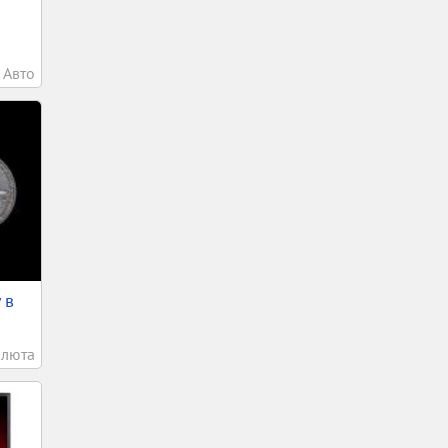
Авто
 в
алюта