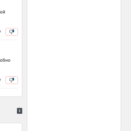
кой
/
робно
/
1