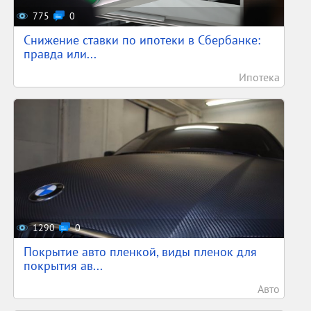
775
0
Снижение ставки по ипотеки в Сбербанке:
правда или...
Ипотека
1290
0
Покрытие авто пленкой, виды пленок для
покрытия ав...
Авто