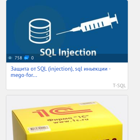
758
0
Защита от SQL (injection), sql иньекции -
mego-for...
T-SQL