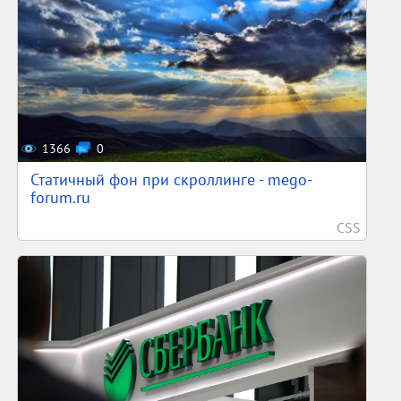
1366
0
Статичный фон при скроллинге - mego-
forum.ru
CSS