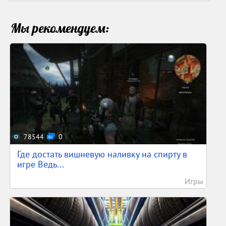
Мы рекомендуем:
78544
0
Где достать вишневую наливку на спирту в
игре Ведь...
Игры