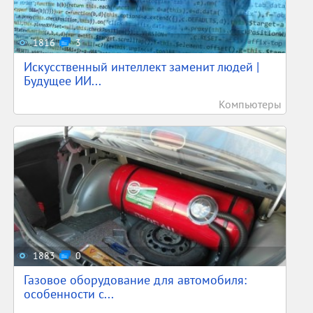
1816
3
Искусственный интеллект заменит людей |
Будущее ИИ...
Компьютеры
1883
0
Газовое оборудование для автомобиля:
особенности с...