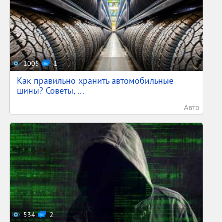
1005
1
Как правильно хранить автомобильные
шины? Советы, ...
Авто
534
2