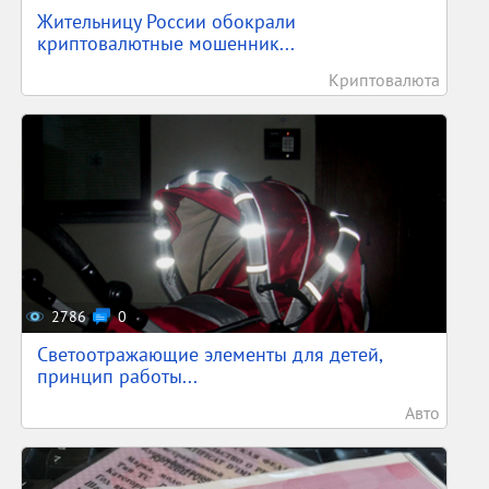
Жительницу России обокрали
криптовалютные мошенник...
Криптовалюта
2786
0
Светоотражающие элементы для детей,
принцип работы...
Авто