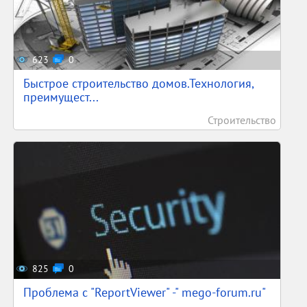
623
0
Быстрое строительство домов.Технология,
преимущест...
Строительство
825
0
Проблема с "ReportViewer" -" mego-forum.ru"