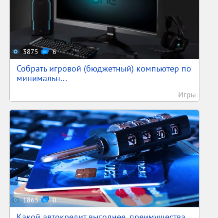
3875
6
Собрать игровой (бюджетный) компьютер по
минимальн...
Игры
1863
0
Какой автокредит выгоднее, преимущества