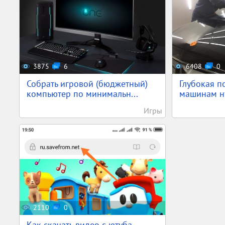
3875
6
6408
0
Собрать игровой (бюджетный)
Глубокая п
компьютер по минимальн...
машинам ну
Игры
2110
0
Как скачать видео с ютуба