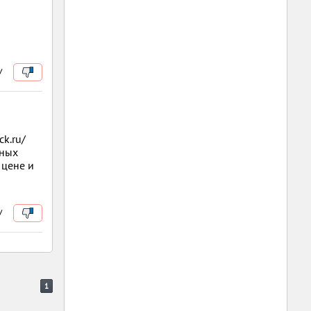
/
ck.ru/
чных
 цене и
/
1