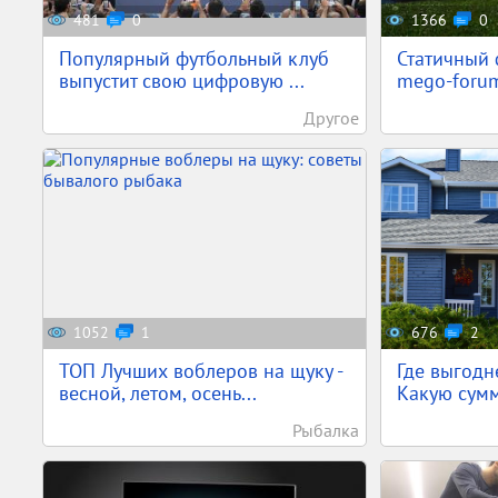
481
0
1366
0
Популярный футбольный клуб
Статичный 
выпустит свою цифровую ...
mego-forum
Другое
1052
1
676
2
ТОП Лучших воблеров на щуку -
Где выгодн
весной, летом, осень...
Какую сумм
Рыбалка