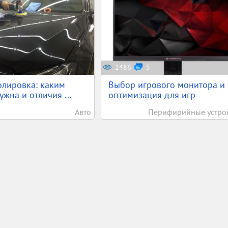
2486
5
олировка: каким
Выбор игрового монитора и 
жна и отличия ...
оптимизация для игр
Авто
Перифирийные устро