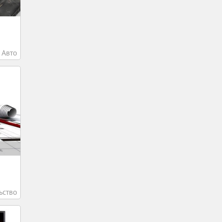
Авто
ьство