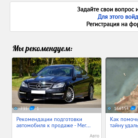
Задайте свои вопрос 
Для этого вой
Регистрация на фо
Мы рекомендуем:
735
1
166354
Рекомендации подготовки
Как помочь
автомобиля к продаже - Мег...
тайну удал
Авто