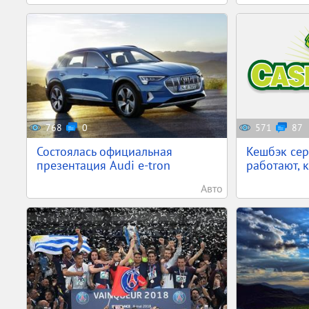
768
0
571
87
Состоялась официальная
Кешбэк сер
презентация Audi e-tron
работают, 
Авто