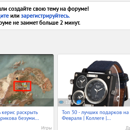
или создайте свою тему на форуме!
дите
или
зарегистрируйтесь.
руме не заимет больше 2 минут.
1
1297
1
 керис раскрыть
Топ 30 - лучших подарков на
ьрикова безуми...
Февраля | Коллеге |...
Игры
Д