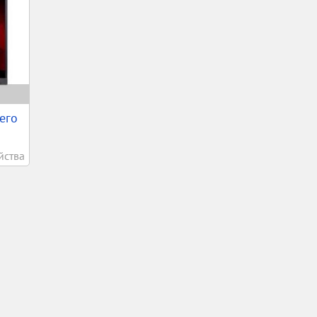
его
йства