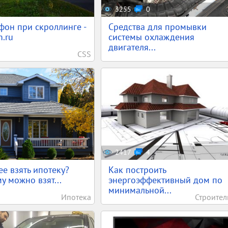
3255
0
фон при скроллинге -
Средства для промывки
.ru
системы охлаждения
двигателя...
CSS
2417
4
ее взять ипотеку?
Как построить
у можно взят...
энергоэффективный дом по
минимальной...
Ипотека
Строител