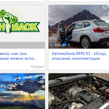
845
0
висы: как они
Автомобиль BMV X1 - обзор,
какие можно испо...
описание, комплектации
Кредит