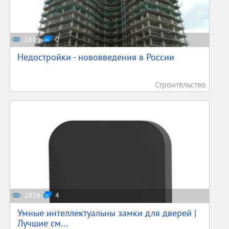
1613
0
Недостройки - нововведения в России
Строительство
2038
4
Умные интеллектуальны замки для дверей |
Лучшие см...