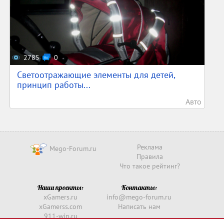
2785
0
Светоотражающие элементы для детей,
принцип работы...
Авто
Реклама
Mego-Forum.ru
Правила
Что такое рейтинг?
Наши проекты:
Контакты:
xGamers.ru
info@mego-forum.ru
xGamerss.com
Написать нам
911-win.ru