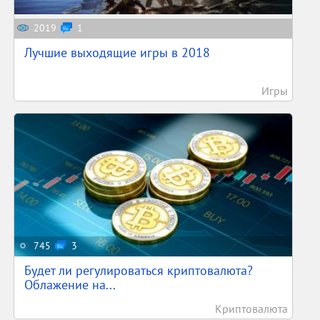
2019
1
Лучшие выходящие игры в 2018
Игры
745
3
Будет ли регулироваться криптовалюта?
Облажение на...
Криптовалюта