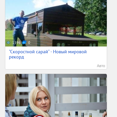
1596
0
"Скоростной сарай" - Новый мировой
рекорд
Авто