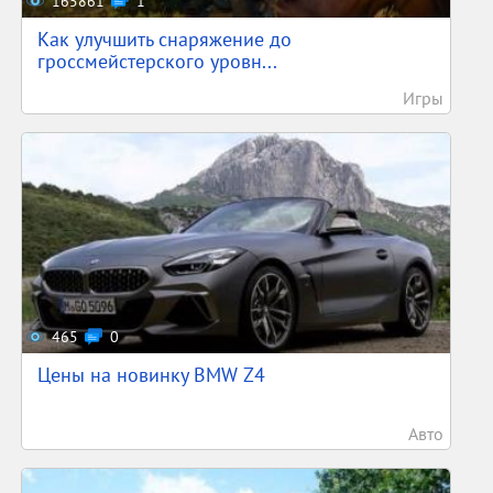
165861
1
Как улучшить снаряжение до
гроссмейстерского уровн...
Игры
465
0
Цены на новинку BMW Z4
Авто