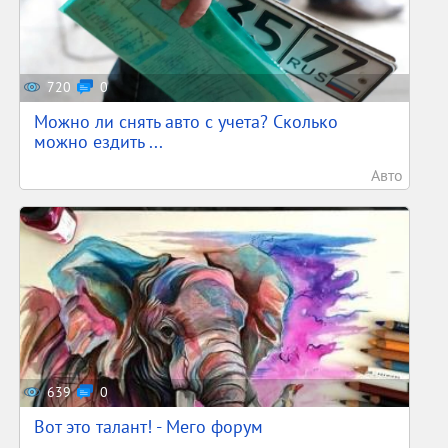
720
0
Можно ли снять авто с учета? Сколько
можно ездить ...
Авто
639
0
Вот это талант! - Мего форум