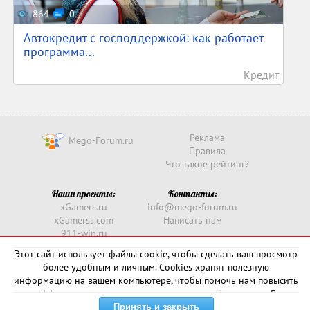
864
0
Автокредит с господдержкой: как работает
программа...
Кредит
Реклама
Mego-Forum.ru
Правила
Что такое рейтинг?
Наши проекты:
Контакты:
xGamers.ru
info@mego-forum.ru
xGamerss.com
Написать нам
911-win.ru
911-win.com
Этот сайт использует файлы cookie, чтобы сделать ваш просмотр
более удобным и личным. Cookies хранят полезную
Copyright © 2016 -
2026
информацию на вашем компьютере, чтобы помочь нам повысить
эффективность и актуальность нашего сайта для вас. В
некоторых случаях они необходимы для правильной работы