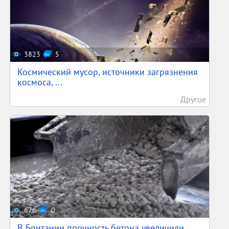
3823
5
Космический мусор, источники загрязнения
космоса, ...
Другое
676
0
В Британии прочность бетона увеличили