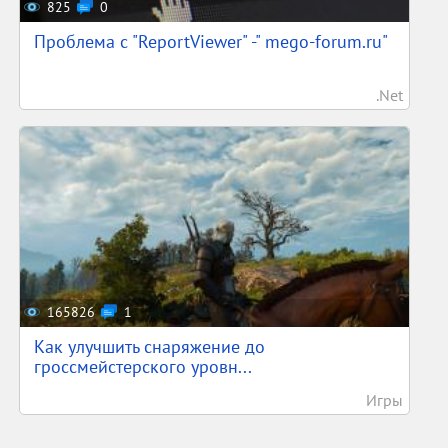
825
0
Проблема с "ReportViewer" -" mego-forum.ru"
.Net
165826
1
Как улучшить снаряжение до
гроссмейстерского уровн...
Игры