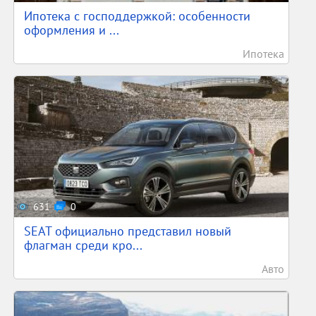
Ипотека с господдержкой: особенности
оформления и ...
Ипотека
631
0
SEAT официально представил новый
флагман среди кро...
Авто