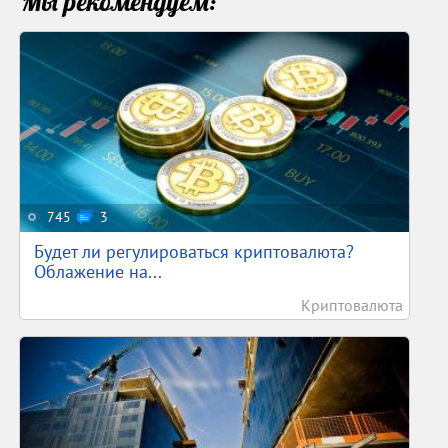
Мы рекомендуем:
745
3
Будет ли регулироваться криптовалюта?
Облажение на...
Криптовалюта