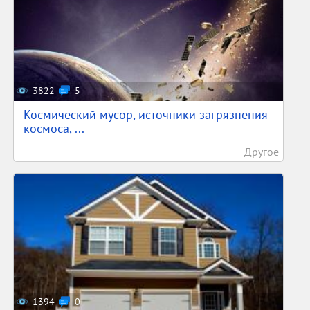
3822
5
Космический мусор, источники загрязнения
космоса, ...
Другое
1394
0