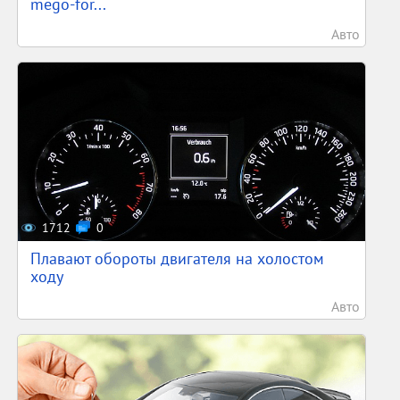
mego-for...
Авто
1712
0
Плавают обороты двигателя на холостом
ходу
Авто