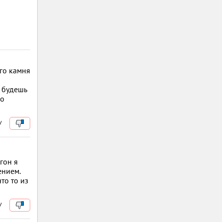
го камня
о будешь
ро
/
гон я
ением.
то то из
/