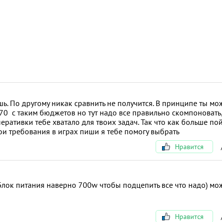
шь. По другому никак сравнить не получится. В принципе ты м
70 с таким бюджетов но тут надо все правильно скомпоновать,
еративки тебе хватало для твоих задач. Так что как больше по
ои требования в играх пиши я тебе помогу выбрать
Нравится
. Блок питания наверно 700w чтобы подцепить все что надо) м
Нравится