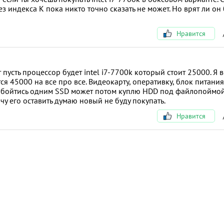
 без индекса K пока никто точно сказать не может. Но врят ли он
Нравится
усть процессор будет intel i7-7700k который стоит 25000. Я в
тся 45000 на все про все. Видеокарту, оперативку, блок питания
 обойтись одним SSD может потом куплю HDD под файлопоймой
очу его оставить думаю новый не буду покупать.
Нравится