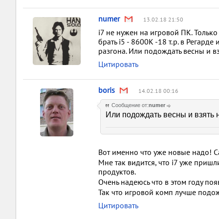
numer
13.02.18 21:50
i7 не нужен на игровой ПК. Только
брать i5 - 8600K -18 т.р. в Регар
разгона. Или подождать весны и в
Цитировать
boris
14.02.18 00:16
Сообщение от:
numer
Или подождать весны и взять
Вот именно что уже новые надо! Са
Мне так видится, что i7 уже пришл
продуктов.
Очень надеюсь что в этом году по
Так что игровой комп лучше подож
Цитировать