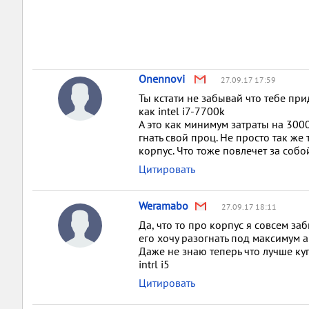
Onennovi
27.09.17 17:59
Ты кстати не забывай что тебе пр
как intel i7-7700k
А это как минимум затраты на 300
гнать свой проц. Не просто так ж
корпус. Что тоже повлечет за собо
Цитировать
Weramabo
27.09.17 18:11
Да, что то про корпус я совсем за
его хочу разогнать под максимум 
Даже не знаю теперь что лучше куп
intrl i5
Цитировать