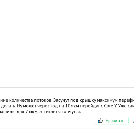
ение количества потоков. Засунут под крышку максимум переф
лать. Ну может через год на 10мкм перейдут с Core Y. Уже са
ашины для 7 мкм, а гиганты топчутся.
Нравится