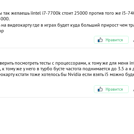
так желаешь iintel i7-7700k стоит 25000 против того же i5-7
3000.
ь на видеокарту где в играх будет куда больший прирост чем тра
сор
Нравится
ерить посмотреть тесты с процессорами, к тому же для меня int
к тому же у него в турбо бусте частота поднимается до 3.5 а я
окарту кстати тоже хотелось бы Nvidia если взять i5 можно буде
Нравится