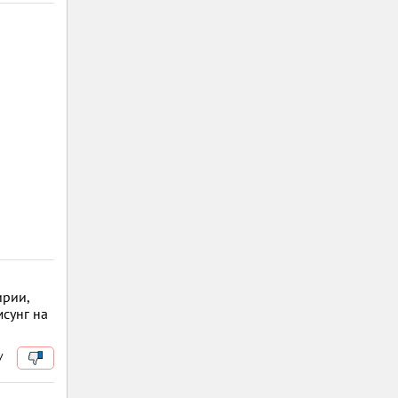
ирии,
мсунг на
/