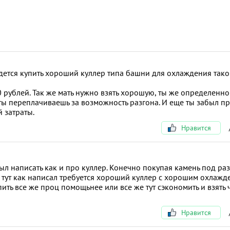
идется купить хороший куллер типа башни для охлаждения тако
0 рублей. Так же мать нужно взять хорошую, ты же определенн
е ты переплачиваешь за возможность разгона. И еще ты забыл п
й затраты.
Нравится
был написать как и про куллер. Конечно покупая камень под раз
а тут как написал требуется хороший куллер с хорошим охлажд
ить все же проц помощьнее или все же тут сэкономить и взять ч
Нравится