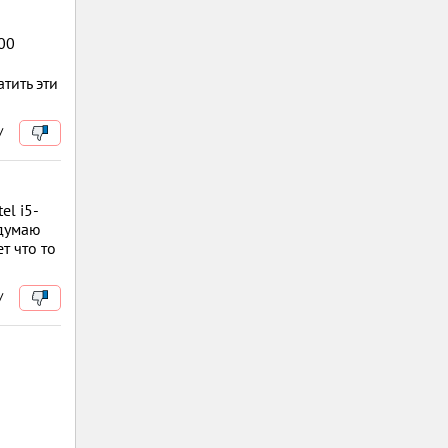
400
тить эти
/
el i5-
 думаю
т что то
/