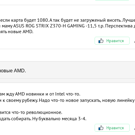
 если карта будет 1080. А так будет не загруженый висеть. Лучш
де и маму ASUS ROG STRIX Z370-H GAMING -11,5 т.р. Перспектива 
зять новые AMD.
Нравится
 новые AMD.
м жду AMD новинки и от Intel что-то.
и к своему рубежу. Надо что-то новое запускать, новую линейку
явится что-то революционное.
дать собирать. Ну буквально месяца 3-4.
Нравится