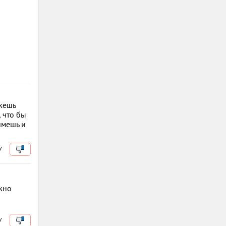
ожешь
 что бы
ймешь и
/
ожно
/