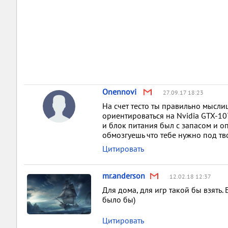
Onennovi
27.09.17 18:23
На счет тесто ты правильно мысли
ориентироваться на Nvidia GTX-10
и блок питания был с запасом и оп
обмозгуешь что тебе нужно под тв
Цитировать
mr.anderson
12.02.18 12:37
Для дома, для игр такой бы взять
было бы)
Цитировать