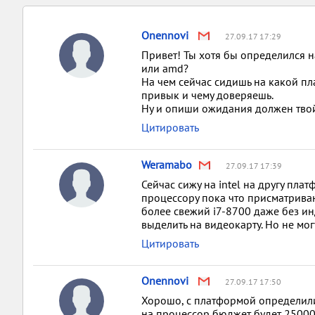
Onennovi
27.09.17 17:29
Привет! Ты хотя бы определился н
или amd?
На чем сейчас сидишь на какой пл
привык и чему доверяешь.
Ну и опиши ожидания должен твой 
Цитировать
Weramabo
27.09.17 17:39
Сейчас сижу на intel на другу плат
процессору пока что присматриваю
более свежий i7-8700 даже без ин
выделить на видеокарту. Но не мог
Цитировать
Onennovi
27.09.17 17:50
Хорошо, с платформой определились 
на процессор бюджет будет 25000 