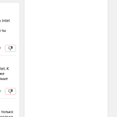
 intel
у ты
/
el. К
уже
льше
/
а только
Сколько