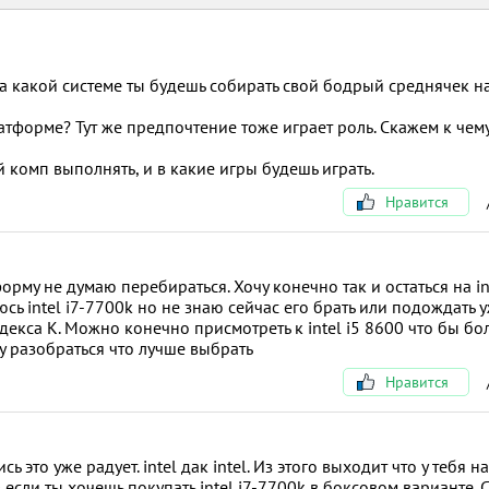
а какой системе ты будешь собирать свой бодрый среднячек на
атформе? Тут же предпочтение тоже играет роль. Скажем к чем
комп выполнять, и в какие игры будешь играть.
Нравится
форму не думаю перебираться. Хочу конечно так и остаться на int
сь intel i7-7700k но не знаю сейчас его брать или подождать 
декса K. Можно конечно присмотреть к intel i5 8600 что бы бо
у разобраться что лучше выбрать
Нравится
это уже радует. intel дак intel. Из этого выходит что у тебя н
если ты хочешь покупать intel i7-7700k в боксовом варианте. 