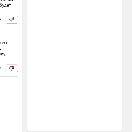
 будет
/
сего
,
ку.
/