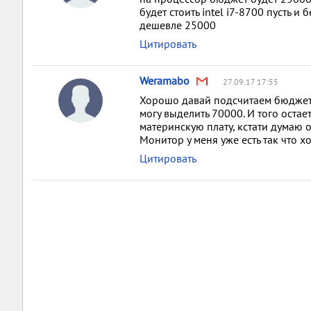
будет стоить intel i7-8700 пусть и
дешевле 25000
Цитировать
Weramabo
27.09.17 17:55
Хорошо давай подсчитаем бюджет п
могу выделить 70000. И того остае
материнскую плату, кстати думаю
Монитор у меня уже есть так что х
Цитировать